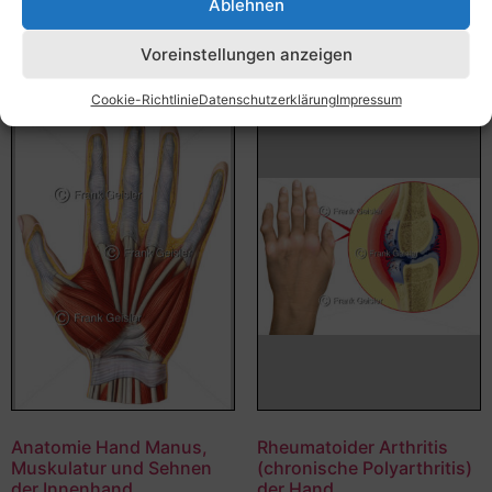
Ablehnen
Ausführung wählen
Ausführung wählen
Voreinstellungen anzeigen
Cookie-Richtlinie
Datenschutzerklärung
Impressum
Anatomie Hand Manus,
Rheumatoider Arthritis
Muskulatur und Sehnen
(chronische Polyarthritis)
der Innenhand
der Hand