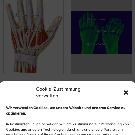
Anatomie Hand Manus,
Medical Art rheumatoide
Cookie-Zustimmung
Muskulatur und Sehnen
Arthritis (chronische
der Außenhand
Polyarthritis) der Hand
verwalten
55,00
€
–
135,00
€
55,00
€
–
135,00
€
Wir verwenden Cookies, um unsere Website und unseren Service zu
Bildnummer: 3508
Bildnummer: 2530
optimieren.
In bestimmten Fällen benötigen wir Ihre Zustimmung zur Verwendung von
Ausführung wählen
Ausführung wählen
Cookies und anderen Technologien durch uns und unsere Partner, um
persönliche Daten auf Ihrem Gerät zu speichern und abzurufen, um