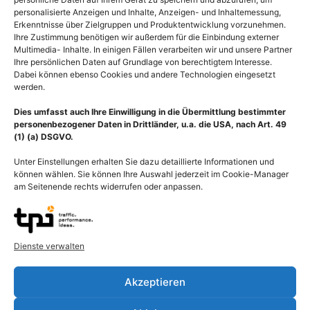
personalisierte Anzeigen und Inhalte, Anzeigen- und Inhaltemessung,
Erkenntnisse über Zielgruppen und Produktentwicklung vorzunehmen.
Ihre Zustimmung benötigen wir außerdem für die Einbindung externer
Multimedia- Inhalte. In einigen Fällen verarbeiten wir und unsere Partner
Ihre persönlichen Daten auf Grundlage von berechtigtem Interesse.
Dabei können ebenso Cookies und andere Technologien eingesetzt
werden.
Dies umfasst auch Ihre Einwilligung in die Übermittlung bestimmter
personenbezogener Daten in Drittländer, u.a. die USA, nach Art. 49
(1) (a) DSGVO.
Unter Einstellungen erhalten Sie dazu detaillierte Informationen und
können wählen. Sie können Ihre Auswahl jederzeit im Cookie-Manager
am Seitenende rechts widerrufen oder anpassen.
Anatomie Hand Manus,
Deformierte Hände infolge
Dienste verwalten
Muskeln und Sehnen der
rheumatoider Arthritis
Hand lateral
(chronische Polyarthritis)
Akzeptieren
55,00
€
–
135,00
€
55,00
€
–
135,00
€
Bildnummer: 2438
Bildnummer: 2035