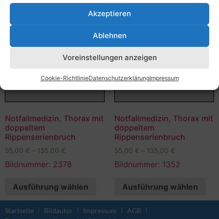
Akzeptieren
Ablehnen
Voreinstellungen anzeigen
Cookie-Richtlinie
Datenschutzerklärung
Impressum
Notfallmedizin, Thorax mit
Notfallmedizin, Thorax mit
doppeltem
doppeltem
Rippenserienbruch
Rippenserienbruch
55,00
€
–
135,00
€
55,00
€
–
135,00
€
Bildnummer: 2378
Bildnummer: 1352
Ausführung wählen
Ausführung wählen
Startseite
Bildautor
Impressum
AGB