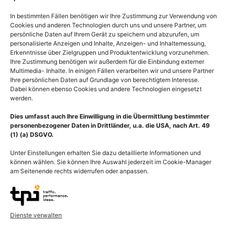
In bestimmten Fällen benötigen wir Ihre Zustimmung zur Verwendung von
Cookies und anderen Technologien durch uns und unsere Partner, um
persönliche Daten auf Ihrem Gerät zu speichern und abzurufen, um
personalisierte Anzeigen und Inhalte, Anzeigen- und Inhaltemessung,
Erkenntnisse über Zielgruppen und Produktentwicklung vorzunehmen.
Ihre Zustimmung benötigen wir außerdem für die Einbindung externer
Multimedia- Inhalte. In einigen Fällen verarbeiten wir und unsere Partner
Ihre persönlichen Daten auf Grundlage von berechtigtem Interesse.
Dabei können ebenso Cookies und andere Technologien eingesetzt
werden.
Notfallmedizin, Thorax mit
Notfallmedizin, Thorax mit
doppeltem Rippenbruch
doppeltem Rippenbruch
Dies umfasst auch Ihre Einwilligung in die Übermittlung bestimmter
55,00
€
–
135,00
€
55,00
€
–
135,00
€
personenbezogener Daten in Drittländer, u.a. die USA, nach Art. 49
(1) (a) DSGVO.
Bildnummer: 4383
Bildnummer: 4185
Unter Einstellungen erhalten Sie dazu detaillierte Informationen und
Ausführung wählen
Ausführung wählen
können wählen. Sie können Ihre Auswahl jederzeit im Cookie-Manager
am Seitenende rechts widerrufen oder anpassen.
Dienste verwalten