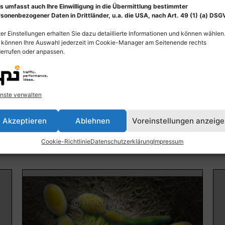
s umfasst auch Ihre Einwilligung in die Übermittlung bestimmter
sonenbezogener Daten in Drittländer, u.a. die USA, nach Art. 49 (1) (a) DSG
er Einstellungen erhalten Sie dazu detaillierte Informationen und können wählen
 können Ihre Auswahl jederzeit im Cookie-Manager am Seitenende rechts
errufen oder anpassen.
Physiologie Husten, Atemwege und
Sc
Hustenreiz, Hustenzentrum mit Hustenreflex
ko
nste verwalten
55,00
€
–
135,00
€
55
Bildnummer: 4372
Bi
Akzeptieren
Ablehnen
Voreinstellungen anzeig
Ausführung wählen
Cookie-Richtlinie
Datenschutzerklärung
Impressum