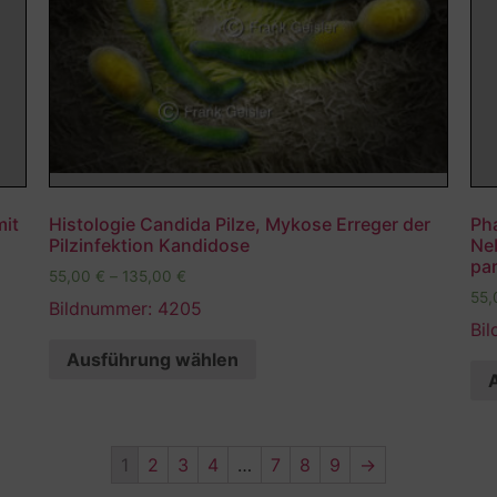
mit
Histologie Candida Pilze, Mykose Erreger der
Ph
Pilzinfektion Kandidose
Ne
par
55,00
€
–
135,00
€
55
Bildnummer: 4205
Bi
Ausführung wählen
1
2
3
4
…
7
8
9
→