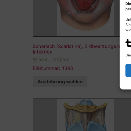
Die
per
Unt
Sie
wid
Scharlach (Scarlatina), Erdbeerzunge nach
Infektion
Die
55,00
€
–
135,00
€
Bildnummer: 4398
Ausführung wählen