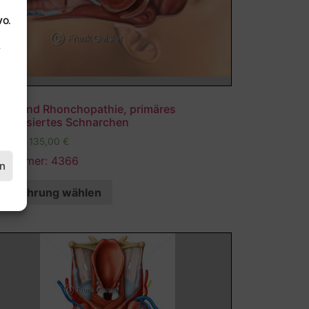
VO.
.
hlaf und Rhonchopathie, primäres
mpensiertes Schnarchen
,00
€
–
135,00
€
ldnummer: 4366
en
Ausführung wählen