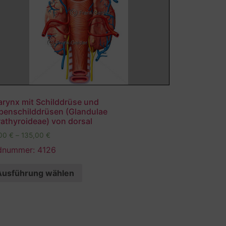
arynx mit Schilddrüse und
benschilddrüsen (Glandulae
athyroideae) von dorsal
,00
€
–
135,00
€
ldnummer: 4126
Ausführung wählen