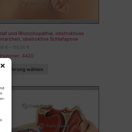
hlaf und Rhonchopathie, obstruktives
hnarchen, obstruktive Schlafapnoe
,00
€
–
135,00
€
ldnummer: 4420
Ausführung wählen
und
em
en-
so