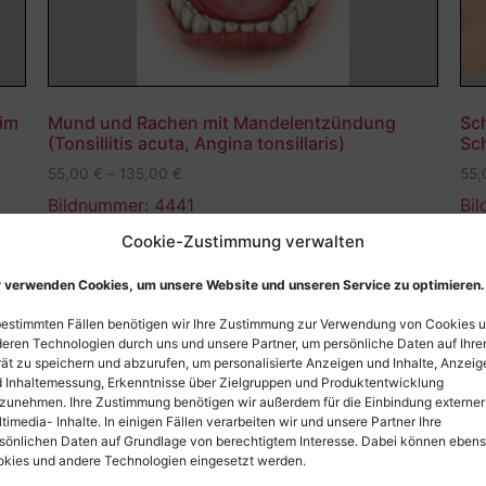
 im
Mund und Rachen mit Mandelentzündung
Sc
(Tonsillitis acuta, Angina tonsillaris)
Sc
55,00
€
–
135,00
€
55
Bildnummer: 4441
Bi
Cookie-Zustimmung verwalten
Ausführung wählen
 verwenden Cookies, um unsere Website und unseren Service zu optimieren.
bestimmten Fällen benötigen wir Ihre Zustimmung zur Verwendung von Cookies 
eren Technologien durch uns und unsere Partner, um persönliche Daten auf Ihr
ät zu speichern und abzurufen, um personalisierte Anzeigen und Inhalte, Anzeig
 Inhaltemessung, Erkenntnisse über Zielgruppen und Produktentwicklung
zunehmen. Ihre Zustimmung benötigen wir außerdem für die Einbindung externer
timedia- Inhalte. In einigen Fällen verarbeiten wir und unsere Partner Ihre
sönlichen Daten auf Grundlage von berechtigtem Interesse. Dabei können eben
kies und andere Technologien eingesetzt werden.