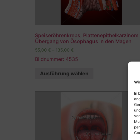
Speiseröhrenkrebs, Plattenepithelkarzinom
Übergang von Ösophagus in den Magen
55,00
€
–
135,00
€
Bildnummer: 4535
Ausführung wählen
Wir
In 
and
Ger
und
vor
Mul
per
Coo