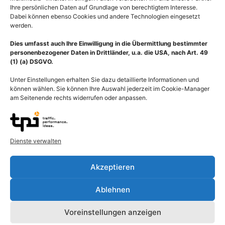
Ihre persönlichen Daten auf Grundlage von berechtigtem Interesse.
Dabei können ebenso Cookies und andere Technologien eingesetzt
werden.
Dies umfasst auch Ihre Einwilligung in die Übermittlung bestimmter
personenbezogener Daten in Drittländer, u.a. die USA, nach Art. 49
(1) (a) DSGVO.
Unter Einstellungen erhalten Sie dazu detaillierte Informationen und
können wählen. Sie können Ihre Auswahl jederzeit im Cookie-Manager
am Seitenende rechts widerrufen oder anpassen.
Dienste verwalten
Atmung, Brustkorb
Anatomie Brustkorb mit
(Thorax) bei Inspiration
Schulterblatt von dorsal,
Akzeptieren
und Exspiration
Thorax mit Wirbelsäule
und Rippen
55,00
€
–
135,00
€
Ablehnen
55,00
€
–
135,00
€
Bildnummer: 2466
Bildnummer: 2186
Voreinstellungen anzeigen
Ausführung wählen