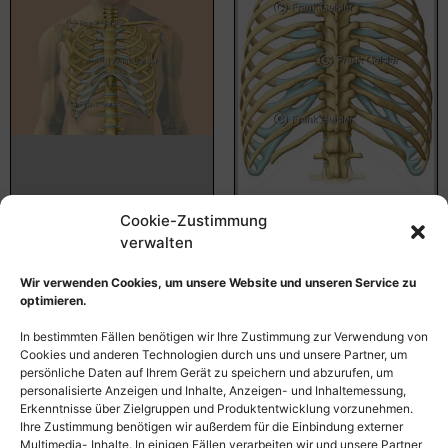
Cookie-Zustimmung
Knöcherne Brustkorb
Anatomie Brustkorb von
verwalten
(Thorax) mit Rippen und
dorsal, Thorax mit
Brustwirbelsäule
Wirbelsäule und Rippen
Wir verwenden Cookies, um unsere Website und unseren Service zu
optimieren.
55,00
€
–
135,00
€
55,00
€
–
135,00
€
Bildnummer: 3515
Bildnummer: 2582
In bestimmten Fällen benötigen wir Ihre Zustimmung zur Verwendung von
Cookies und anderen Technologien durch uns und unsere Partner, um
persönliche Daten auf Ihrem Gerät zu speichern und abzurufen, um
Ausführung wählen
Ausführung wählen
personalisierte Anzeigen und Inhalte, Anzeigen- und Inhaltemessung,
Erkenntnisse über Zielgruppen und Produktentwicklung vorzunehmen.
Ihre Zustimmung benötigen wir außerdem für die Einbindung externer
Multimedia- Inhalte. In einigen Fällen verarbeiten wir und unsere Partner