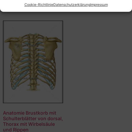
Ausführung wählen
Cookie-Richtlinie
Datenschutzerklärung
Impressum
Anatomie Brustkorb mit
Schulterblätter von dorsal,
Thorax mit Wirbelsäule
und Rippen