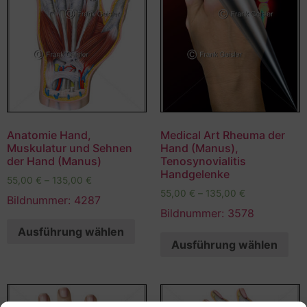
Anatomie Hand,
Medical Art Rheuma der
Muskulatur und Sehnen
Hand (Manus),
der Hand (Manus)
Tenosynovialitis
Handgelenke
55,00
€
–
135,00
€
55,00
€
–
135,00
€
Bildnummer: 4287
Bildnummer: 3578
Ausführung wählen
Ausführung wählen