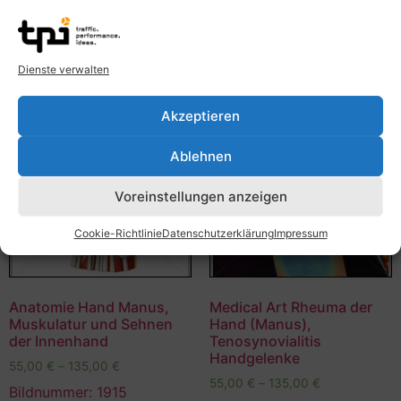
Dienste verwalten
Akzeptieren
Ablehnen
Voreinstellungen anzeigen
Cookie-Richtlinie
Datenschutzerklärung
Impressum
Anatomie Hand Manus,
Medical Art Rheuma der
Muskulatur und Sehnen
Hand (Manus),
der Innenhand
Tenosynovialitis
Handgelenke
55,00
€
–
135,00
€
55,00
€
–
135,00
€
Bildnummer: 1915