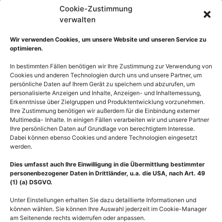
Cookie-Zustimmung
verwalten
Wir verwenden Cookies, um unsere Website und unseren Service zu
optimieren.
In bestimmten Fällen benötigen wir Ihre Zustimmung zur Verwendung von
Cookies und anderen Technologien durch uns und unsere Partner, um
persönliche Daten auf Ihrem Gerät zu speichern und abzurufen, um
personalisierte Anzeigen und Inhalte, Anzeigen- und Inhaltemessung,
Erkenntnisse über Zielgruppen und Produktentwicklung vorzunehmen.
Ihre Zustimmung benötigen wir außerdem für die Einbindung externer
Multimedia- Inhalte. In einigen Fällen verarbeiten wir und unsere Partner
Ihre persönlichen Daten auf Grundlage von berechtigtem Interesse.
Anatomie Hand Manus,
Anatomie Hand Manus,
Dabei können ebenso Cookies und andere Technologien eingesetzt
werden.
Muskulatur und Sehnen
Muskeln und Sehnen der
der Außenhand
Hand lateral
Dies umfasst auch Ihre Einwilligung in die Übermittlung bestimmter
55,00
€
–
135,00
€
55,00
€
–
135,00
€
personenbezogener Daten in Drittländer, u.a. die USA, nach Art. 49
(1) (a) DSGVO.
Bildnummer: 3508
Bildnummer: 2438
Unter Einstellungen erhalten Sie dazu detaillierte Informationen und
Ausführung wählen
Ausführung wählen
können wählen. Sie können Ihre Auswahl jederzeit im Cookie-Manager
am Seitenende rechts widerrufen oder anpassen.