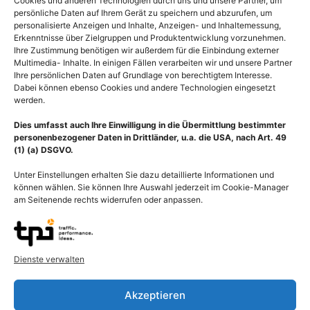
Cookies und anderen Technologien durch uns und unsere Partner, um
persönliche Daten auf Ihrem Gerät zu speichern und abzurufen, um
personalisierte Anzeigen und Inhalte, Anzeigen- und Inhaltemessung,
Erkenntnisse über Zielgruppen und Produktentwicklung vorzunehmen.
Ihre Zustimmung benötigen wir außerdem für die Einbindung externer
Multimedia- Inhalte. In einigen Fällen verarbeiten wir und unsere Partner
Ihre persönlichen Daten auf Grundlage von berechtigtem Interesse.
Dabei können ebenso Cookies und andere Technologien eingesetzt
werden.
Dies umfasst auch Ihre Einwilligung in die Übermittlung bestimmter
personenbezogener Daten in Drittländer, u.a. die USA, nach Art. 49
(1) (a) DSGVO.
Unter Einstellungen erhalten Sie dazu detaillierte Informationen und
können wählen. Sie können Ihre Auswahl jederzeit im Cookie-Manager
am Seitenende rechts widerrufen oder anpassen.
Anatomie Hand Manus,
Medical Art Skelett,
Muskeln und Sehnen der
Knochen und Gelenke der
Dienste verwalten
Hand lateral
Hand
55,00
€
–
135,00
€
55,00
€
–
135,00
€
Akzeptieren
Bildnummer: 2438
Bildnummer: 2385