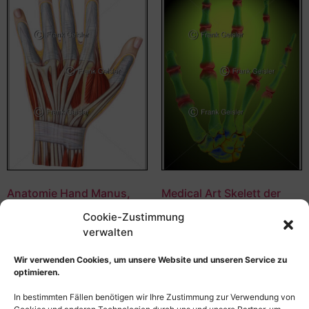
Anatomie Hand Manus,
Medical Art Skelett der
Muskulatur und Sehnen
Hand, Knochen und
Cookie-Zustimmung
der Außenhand
Gelenke bei Arthritis
verwalten
55,00
€
–
135,00
€
55,00
€
–
135,00
€
Bildnummer: 3508
Bildnummer: 3426
Wir verwenden Cookies, um unsere Website und unseren Service zu
optimieren.
Ausführung wählen
Ausführung wählen
In bestimmten Fällen benötigen wir Ihre Zustimmung zur Verwendung von