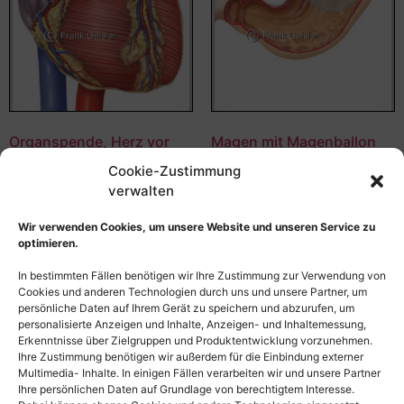
Organspende, Herz vor
Magen mit Magenballon
Herztransplantation in der
bei Adipositas,
Cookie-Zustimmung
Transplantationsmedizin
Fettleibigkeit, Fettsucht,
verwalten
Obesitas
55,00
€
–
135,00
€
55,00
€
–
135,00
€
Bildnummer: 4335
Wir verwenden Cookies, um unsere Website und unseren Service zu
Bildnummer: 2963
optimieren.
Ausführung wählen
In bestimmten Fällen benötigen wir Ihre Zustimmung zur Verwendung von
Ausführung wählen
Cookies und anderen Technologien durch uns und unsere Partner, um
persönliche Daten auf Ihrem Gerät zu speichern und abzurufen, um
personalisierte Anzeigen und Inhalte, Anzeigen- und Inhaltemessung,
Erkenntnisse über Zielgruppen und Produktentwicklung vorzunehmen.
Ihre Zustimmung benötigen wir außerdem für die Einbindung externer
Multimedia- Inhalte. In einigen Fällen verarbeiten wir und unsere Partner
Ihre persönlichen Daten auf Grundlage von berechtigtem Interesse.