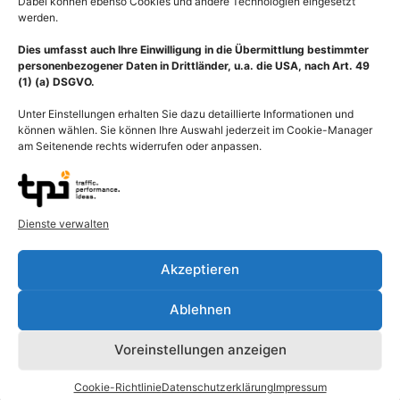
Dabei können ebenso Cookies und andere Technologien eingesetzt
werden.
Dies umfasst auch Ihre Einwilligung in die Übermittlung bestimmter
personenbezogener Daten in Drittländer, u.a. die USA, nach Art. 49
(1) (a) DSGVO.
Unter Einstellungen erhalten Sie dazu detaillierte Informationen und
können wählen. Sie können Ihre Auswahl jederzeit im Cookie-Manager
am Seitenende rechts widerrufen oder anpassen.
Adipositas, Magen mit
Transplantation Herz,
Dienste verwalten
Magenballon bei
Herztransplantation nach
Fettleibigkeit, Fettsucht,
Lower und Shumway
Obesitas
Akzeptieren
55,00
€
–
135,00
€
55,00
€
–
135,00
€
Bildnummer: 1975
Ablehnen
Bildnummer: 2028
Ausführung wählen
Voreinstellungen anzeigen
Ausführung wählen
Cookie-Richtlinie
Datenschutzerklärung
Impressum