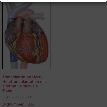
Transplantation Herz,
Herztransplantation mit
alternative bicavale
Technik
55,00
€
–
135,00
€
Bildnummer: 1636