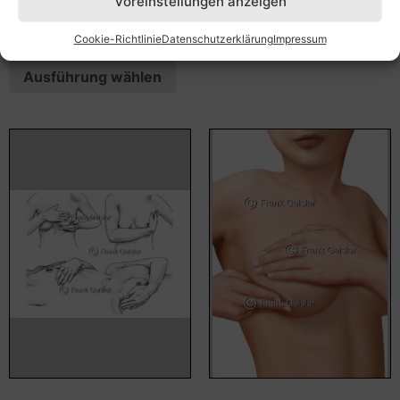
Voreinstellungen anzeigen
55,00
€
–
135,00
€
Ausführung wählen
Bildnummer: 2154
Cookie-Richtlinie
Datenschutzerklärung
Impressum
Ausführung wählen