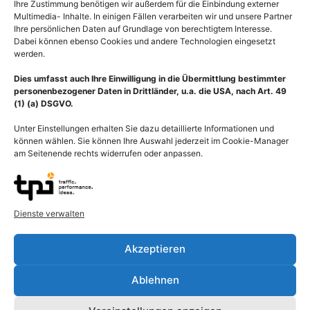
Ihre Zustimmung benötigen wir außerdem für die Einbindung externer
Multimedia- Inhalte. In einigen Fällen verarbeiten wir und unsere Partner
Ihre persönlichen Daten auf Grundlage von berechtigtem Interesse.
Dabei können ebenso Cookies und andere Technologien eingesetzt
werden.
Dies umfasst auch Ihre Einwilligung in die Übermittlung bestimmter
personenbezogener Daten in Drittländer, u.a. die USA, nach Art. 49
(1) (a) DSGVO.
Unter Einstellungen erhalten Sie dazu detaillierte Informationen und
können wählen. Sie können Ihre Auswahl jederzeit im Cookie-Manager
am Seitenende rechts widerrufen oder anpassen.
Dienste verwalten
Metastasierung
Brustkrebs Vorsorge,
Nierenkrebs durch
Abtasten der weiblichen
Akzeptieren
Blutkreislauf, Bildung von
Brust nach Knoten
Metastasen in Gehirn,
55,00
€
–
135,00
€
Ablehnen
Leber, Lunge und
Bildnummer: 1735
Knochen