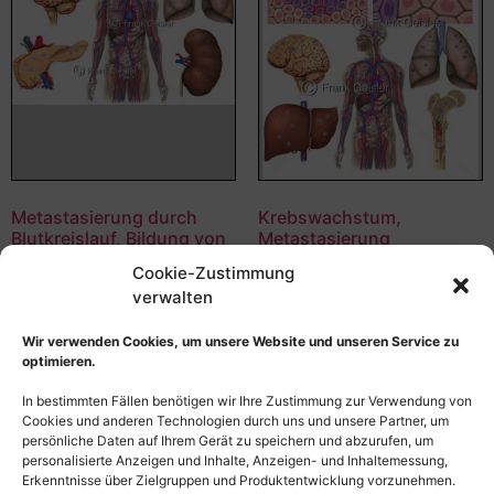
Metastasierung durch
Krebswachstum,
Blutkreislauf, Bildung von
Metastasierung
Metastasen in Gehirn,
Nierenkrebs durch
Cookie-Zustimmung
Lunge, Pankreas und
Blutkreislauf, Bildung von
verwalten
Niere
Metastasen in Gehirn,
Leber, Lunge und
55,00
€
–
135,00
€
Knochen
Wir verwenden Cookies, um unsere Website und unseren Service zu
Bildnummer: 2689
optimieren.
55,00
€
–
135,00
€
In bestimmten Fällen benötigen wir Ihre Zustimmung zur Verwendung von
Bildnummer: 2267
Ausführung wählen
Cookies und anderen Technologien durch uns und unsere Partner, um
persönliche Daten auf Ihrem Gerät zu speichern und abzurufen, um
Ausführung wählen
personalisierte Anzeigen und Inhalte, Anzeigen- und Inhaltemessung,
Erkenntnisse über Zielgruppen und Produktentwicklung vorzunehmen.