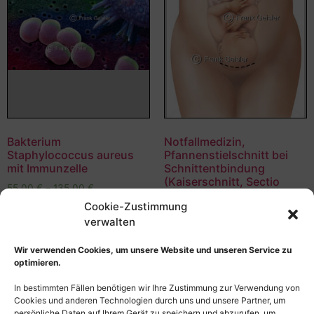
Bakterium
Notfallmedizin,
Staphylococcus aureus
Pfannenstielschnitt bei
mit Immunzelle
Schnittentbindung
(Kaiserschnitt, Sectio
55,00
€
–
135,00
€
caesarea)
Cookie-Zustimmung
Bildnummer: 4208
55,00
€
–
135,00
€
verwalten
Bildnummer: 4031
Ausführung wählen
Wir verwenden Cookies, um unsere Website und unseren Service zu
optimieren.
Ausführung wählen
In bestimmten Fällen benötigen wir Ihre Zustimmung zur Verwendung von
Cookies und anderen Technologien durch uns und unsere Partner, um
persönliche Daten auf Ihrem Gerät zu speichern und abzurufen, um