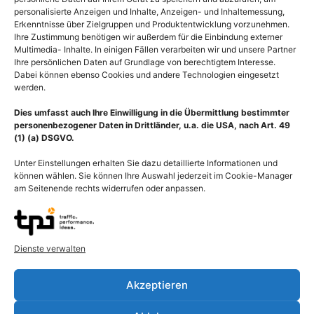
personalisierte Anzeigen und Inhalte, Anzeigen- und Inhaltemessung,
Erkenntnisse über Zielgruppen und Produktentwicklung vorzunehmen.
Ihre Zustimmung benötigen wir außerdem für die Einbindung externer
Multimedia- Inhalte. In einigen Fällen verarbeiten wir und unsere Partner
Ihre persönlichen Daten auf Grundlage von berechtigtem Interesse.
Dabei können ebenso Cookies und andere Technologien eingesetzt
werden.
Dies umfasst auch Ihre Einwilligung in die Übermittlung bestimmter
personenbezogener Daten in Drittländer, u.a. die USA, nach Art. 49
(1) (a) DSGVO.
Unter Einstellungen erhalten Sie dazu detaillierte Informationen und
können wählen. Sie können Ihre Auswahl jederzeit im Cookie-Manager
am Seitenende rechts widerrufen oder anpassen.
Cartoon Krankenpflege,
MRSA-Infektion durch
Teamarbeit im
Staphylococcus aureus
Krankenhaus
55,00
€
–
135,00
€
Dienste verwalten
55,00
€
–
135,00
€
Bildnummer: 3713
Bildnummer: 3884
Akzeptieren
Ausführung wählen
Ausführung wählen