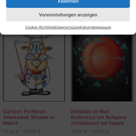
Ablehnen
Voreinstellungen anzeigen
Cookie-Richtlinie
Datenschutzerklärung
Impressum
Cartoon Professor
Infektion im Blut,
Allwissend: Wissen ist
Erythrozyt mit Antigene
Macht
(Antikörper) bei Sepsis
55,00
€
–
135,00
€
55,00
€
–
135,00
€