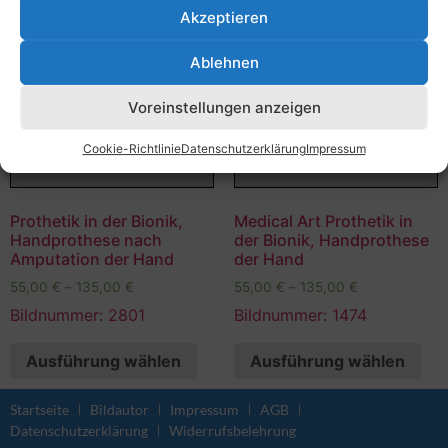
Akzeptieren
Ablehnen
Voreinstellungen anzeigen
Cookie-Richtlinie
Datenschutzerklärung
Impressum
Prothetik in der Bionik,
Medical Art Prothetik in
Handprothese nach
der Bionik, Handprothese
Amputation der Hand
der Hand
55,00
€
–
135,00
€
55,00
€
–
135,00
€
Bildnummer: 2801
Bildnummer: 1474
Ausführung wählen
Ausführung wählen
Startseite
Bildautor
Impressum
AGB
Datenschutzerklärung
Widerrufsbelehrung