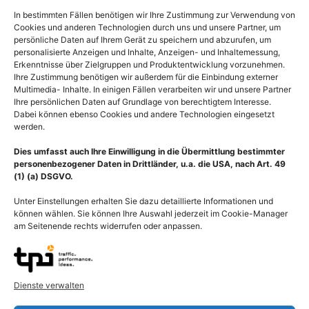
In bestimmten Fällen benötigen wir Ihre Zustimmung zur Verwendung von
Cookies und anderen Technologien durch uns und unsere Partner, um
persönliche Daten auf Ihrem Gerät zu speichern und abzurufen, um
personalisierte Anzeigen und Inhalte, Anzeigen- und Inhaltemessung,
Erkenntnisse über Zielgruppen und Produktentwicklung vorzunehmen.
Ihre Zustimmung benötigen wir außerdem für die Einbindung externer
Multimedia- Inhalte. In einigen Fällen verarbeiten wir und unsere Partner
Ihre persönlichen Daten auf Grundlage von berechtigtem Interesse.
Prothetik, Bionik
Medical Art Prothetik in
Dabei können ebenso Cookies und andere Technologien eingesetzt
Handprothese nach
der Bionik, Handprothese
werden.
Amputation der Hand
der Hand
Dies umfasst auch Ihre Einwilligung in die Übermittlung bestimmter
55,00
€
–
135,00
€
55,00
€
–
135,00
€
personenbezogener Daten in Drittländer, u.a. die USA, nach Art. 49
Bildnummer: 4246
Bildnummer: 3481
(1) (a) DSGVO.
Unter Einstellungen erhalten Sie dazu detaillierte Informationen und
Ausführung wählen
Ausführung wählen
können wählen. Sie können Ihre Auswahl jederzeit im Cookie-Manager
am Seitenende rechts widerrufen oder anpassen.
Dienste verwalten