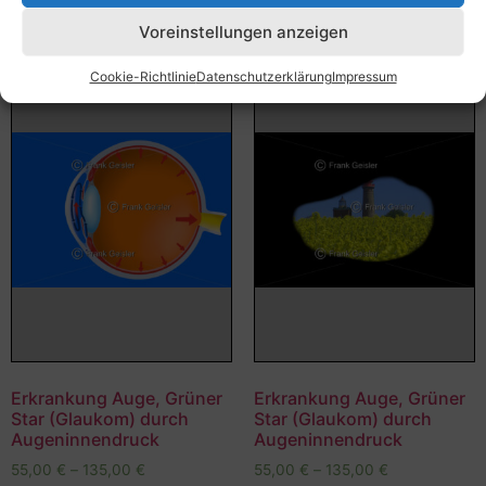
Voreinstellungen anzeigen
Cookie-Richtlinie
Datenschutzerklärung
Impressum
Erkrankung Auge, Grüner
Erkrankung Auge, Grüner
Star (Glaukom) durch
Star (Glaukom) durch
Augeninnendruck
Augeninnendruck
55,00
€
–
135,00
€
55,00
€
–
135,00
€