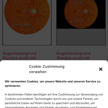
Augenhintergrund
Augenhintergrund
(Fundus oculi) mit
(Fundus oculi) mit
Glaukom (Grüner Star)
Glaukom (Grüner Star)
Cookie-Zustimmung
55,00
€
–
135,00
€
55,00
€
–
135,00
€
verwalten
Bildnummer: 3796
Bildnummer: 3597
Wir verwenden Cookies, um unsere Website und unseren Service zu
optimieren.
Ausführung wählen
Ausführung wählen
In bestimmten Fällen benötigen wir Ihre Zustimmung zur Verwendung von
Cookies und anderen Technologien durch uns und unsere Partner, um
persönliche Daten auf Ihrem Gerät zu speichern und abzurufen, um
personalisierte Anzeigen und Inhalte, Anzeigen- und Inhaltemessung,