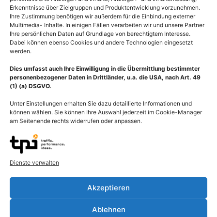
Erkenntnisse über Zielgruppen und Produktentwicklung vorzunehmen.
Ihre Zustimmung benötigen wir außerdem für die Einbindung externer
Multimedia- Inhalte. In einigen Fällen verarbeiten wir und unsere Partner
Ihre persönlichen Daten auf Grundlage von berechtigtem Interesse.
Dabei können ebenso Cookies und andere Technologien eingesetzt
werden.
Dies umfasst auch Ihre Einwilligung in die Übermittlung bestimmter
personenbezogener Daten in Drittländer, u.a. die USA, nach Art. 49
(1) (a) DSGVO.
Unter Einstellungen erhalten Sie dazu detaillierte Informationen und
können wählen. Sie können Ihre Auswahl jederzeit im Cookie-Manager
am Seitenende rechts widerrufen oder anpassen.
Eingeschränktes Sehfeld
Grüner Star (Glaukom),
beim Glaukom (Grüner
Auge mit
Star)
eingeschränktem
Dienste verwalten
Sichtfeld
55,00
€
–
135,00
€
55,00
€
–
135,00
€
Bildnummer: 2990
Akzeptieren
Bildnummer: 2697
Ausführung wählen
Ablehnen
Ausführung wählen