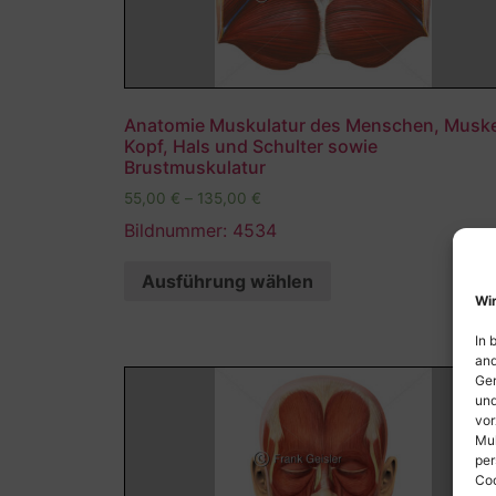
Anatomie Muskulatur des Menschen, Musk
Kopf, Hals und Schulter sowie
Brustmuskulatur
55,00
€
–
135,00
€
Bildnummer: 4534
Ausführung wählen
Wir
In 
and
Ger
und
vor
Mul
per
Coo