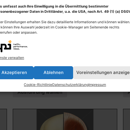
s umfasst auch Ihre Einwilligung in die Übermittlung bestimmter
sonenbezogener Daten in Drittländer, u.a. die USA, nach Art. 49 (1) (a) DSG
er Einstellungen erhalten Sie dazu detaillierte Informationen und können wählen
 können Ihre Auswahl jederzeit im Cookie-Manager am Seitenende rechts
errufen oder anpassen.
Anatomie Kopf, Schädel und schematische
An
nste verwalten
Darstellung der Kaumuskulatur
Ge
55,00
€
–
135,00
€
55
Akzeptieren
Ablehnen
Voreinstellungen anzeig
Bildnummer: 3299
Bi
Cookie-Richtlinie
Datenschutzerklärung
Impressum
Ausführung wählen