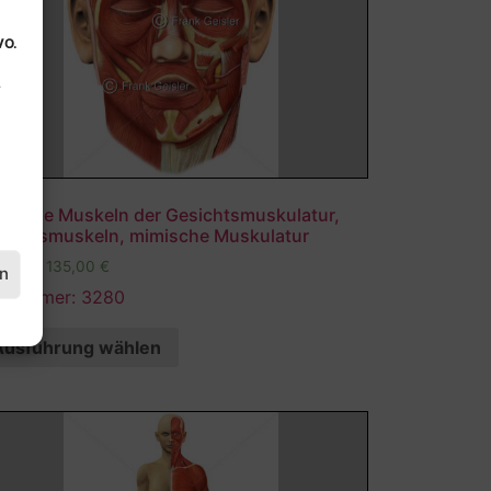
VO.
.
atomie Muskeln der Gesichtsmuskulatur,
sichtsmuskeln, mimische Muskulatur
,00
€
–
135,00
€
en
ldnummer: 3280
Ausführung wählen