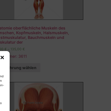
atomie oberflächliche Muskeln des
nschen, Kopfmuskeln, Halsmuskeln,
ustmuskulatur, Bauchmuskeln und
skulatur der
,00
€
–
135,00
€
ldnummer: 3611
Ausführung wählen
und
em
en-
so