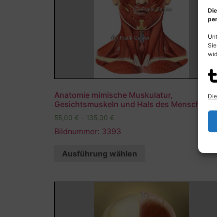
Die
per
Unt
Sie
wid
Anatomie mimische Muskulatur,
Die
Gesichtsmuskeln und Hals des Menschen
55,00
€
–
135,00
€
Bildnummer: 3393
Ausführung wählen