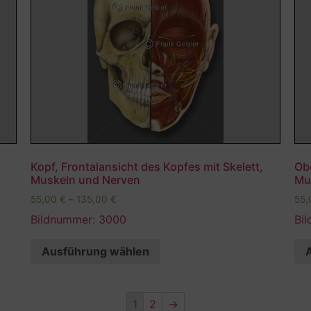
Kopf, Frontalansicht des Kopfes mit Skelett,
Ob
Muskeln und Nerven
Mu
55,00
€
–
135,00
€
55
Bildnummer: 3000
Bi
Ausführung wählen
1
2
→