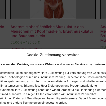
eln
Anatomie oberflächliche Muskulatur des
An
Menschen mit Kopfmuskeln, Brustmuskulatur
Me
und Bauchmuskeln
Br
Mu
55,00
€
–
135,00
€
55
Bildnummer: 4081
Bi
Cookie-Zustimmung verwalten
Ausführung wählen
 verwenden Cookies, um unsere Website und unseren Service zu optimieren.
bestimmten Fällen benötigen wir Ihre Zustimmung zur Verwendung von Cookies 
eren Technologien durch uns und unsere Partner, um persönliche Daten auf Ihr
ät zu speichern und abzurufen, um personalisierte Anzeigen und Inhalte, Anzeig
 Inhaltemessung, Erkenntnisse über Zielgruppen und Produktentwicklung
zunehmen. Ihre Zustimmung benötigen wir außerdem für die Einbindung externer
timedia- Inhalte. In einigen Fällen verarbeiten wir und unsere Partner Ihre
sönlichen Daten auf Grundlage von berechtigtem Interesse. Dabei können eben
kies und andere Technologien eingesetzt werden.