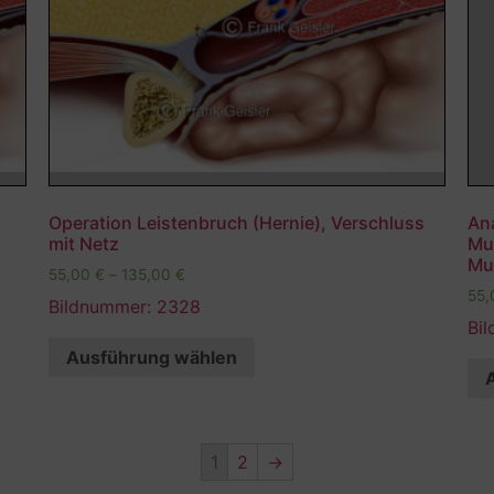
Operation Leistenbruch (Hernie), Verschluss
An
mit Netz
Mu
Mu
55,00
€
–
135,00
€
55
Bildnummer: 2328
Bi
Ausführung wählen
1
2
→