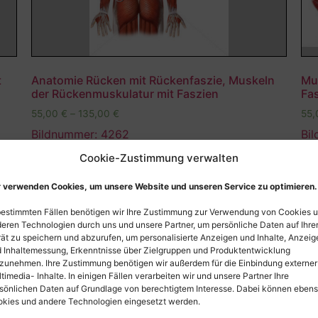
t
Anatomie Rücken mit Rückenfaszie, Muskeln
Mu
der Rückenmuskulatur mit Faszien
Fa
55,00
€
–
135,00
€
55
Bildnummer: 4262
Bi
Cookie-Zustimmung verwalten
Ausführung wählen
 verwenden Cookies, um unsere Website und unseren Service zu optimieren.
bestimmten Fällen benötigen wir Ihre Zustimmung zur Verwendung von Cookies 
eren Technologien durch uns und unsere Partner, um persönliche Daten auf Ihr
ät zu speichern und abzurufen, um personalisierte Anzeigen und Inhalte, Anzeig
 Inhaltemessung, Erkenntnisse über Zielgruppen und Produktentwicklung
zunehmen. Ihre Zustimmung benötigen wir außerdem für die Einbindung externer
timedia- Inhalte. In einigen Fällen verarbeiten wir und unsere Partner Ihre
sönlichen Daten auf Grundlage von berechtigtem Interesse. Dabei können eben
kies und andere Technologien eingesetzt werden.