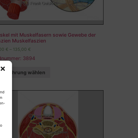
skel mit Muskelfasern sowie Gewebe der
szien Muskelfaszien
,00
€
–
135,00
€
ldnummer: 3894
Ausführung wählen
und
em
en-
so