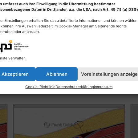
s umfasst auch Ihre Einwilligung in die Übermittlung bestimmter
sonenbezogener Daten in Drittländer, u.a. die USA, nach Art. 49 (1) (a) DSG
er Einstellungen erhalten Sie dazu detaillierte Informationen und können wählen
 können Ihre Auswahl jederzeit im Cookie-Manager am Seitenende rechts
errufen oder anpassen.
Anatomie Hals(Collum), Rumpf und Atemwege
Ana
mit Halsquerschnitt
Hö
nste verwalten
55,00
€
–
135,00
€
55
Bildnummer: 3493
Bi
Akzeptieren
Ablehnen
Voreinstellungen anzeig
Ausführung wählen
Cookie-Richtlinie
Datenschutzerklärung
Impressum