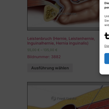
Die
per
Unt
Sie
wid
Leistenbruch (Hernie, Leistenhernie,
Inguinalhernie, Hernia inguinalis)
Die
55,00
€
–
135,00
€
Bildnummer: 3882
Ausführung wählen