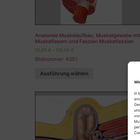
Anatomie Muskelaufbau, Muskelgewebe mi
Muskelfasern und Faszien Muskelfaszien
55,00
€
–
135,00
€
Bildnummer: 4351
Ausführung wählen
Wir
In 
and
Ger
und
vor
Mul
per
Coo