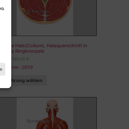
VO.
.
tomie Hals(Collum), Halsquerschnitt in
he des Ringknorpels
,00
€
–
135,00
€
ldnummer: 2659
en
Ausführung wählen