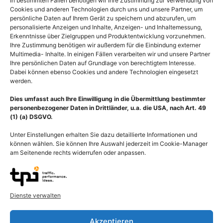
In bestimmten Fällen benötigen wir Ihre Zustimmung zur Verwendung von
Cookies und anderen Technologien durch uns und unsere Partner, um
persönliche Daten auf Ihrem Gerät zu speichern und abzurufen, um
personalisierte Anzeigen und Inhalte, Anzeigen- und Inhaltemessung,
Erkenntnisse über Zielgruppen und Produktentwicklung vorzunehmen.
Ihre Zustimmung benötigen wir außerdem für die Einbindung externer
Multimedia- Inhalte. In einigen Fällen verarbeiten wir und unsere Partner
Ihre persönlichen Daten auf Grundlage von berechtigtem Interesse.
Dabei können ebenso Cookies und andere Technologien eingesetzt
werden.
Dies umfasst auch Ihre Einwilligung in die Übermittlung bestimmter
personenbezogener Daten in Drittländer, u.a. die USA, nach Art. 49
(1) (a) DSGVO.
Unter Einstellungen erhalten Sie dazu detaillierte Informationen und
können wählen. Sie können Ihre Auswahl jederzeit im Cookie-Manager
am Seitenende rechts widerrufen oder anpassen.
Anatomie Schilddrüse,
Anatomie Kehlkopf
Glandula thyreoidea mit
(Larynx) mit Schilddrüse
Schilddrüsenzellen (C-
(Thyreoidea)
Dienste verwalten
Zelle)
55,00
€
–
135,00
€
55,00
€
–
135,00
€
Bildnummer: 3733
Akzeptieren