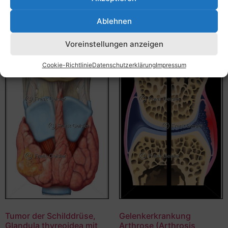
Bildnummer: 3742
Ausführung wählen
Ablehnen
Ausführung wählen
Voreinstellungen anzeigen
Cookie-Richtlinie
Datenschutzerklärung
Impressum
Tumor der Schilddrüse,
Gelenkerkrankung
Glandula thyreoidea mit
Arthrose (Arthrosis