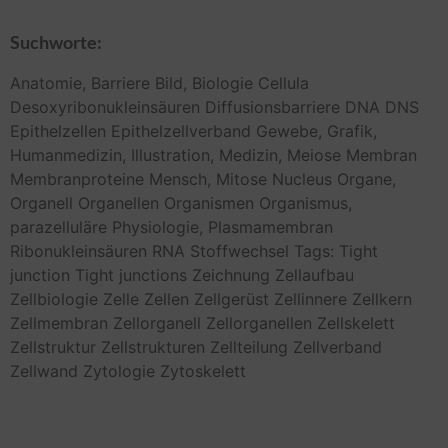
Suchworte:
Anatomie,
Barriere
Bild,
Biologie
Cellula
Desoxyribonukleinsäuren
Diffusionsbarriere
DNA
DNS
Epithelzellen
Epithelzellverband
Gewebe,
Grafik,
Humanmedizin,
Illustration,
Medizin,
Meiose
Membran
Membranproteine
Mensch,
Mitose
Nucleus
Organe,
Organell
Organellen
Organismen
Organismus,
parazelluläre
Physiologie,
Plasmamembran
Ribonukleinsäuren
RNA
Stoffwechsel
Tags: Tight
junction
Tight junctions
Zeichnung
Zellaufbau
Zellbiologie
Zelle
Zellen
Zellgerüst
Zellinnere
Zellkern
Zellmembran
Zellorganell
Zellorganellen
Zellskelett
Zellstruktur
Zellstrukturen
Zellteilung
Zellverband
Zellwand
Zytologie
Zytoskelett