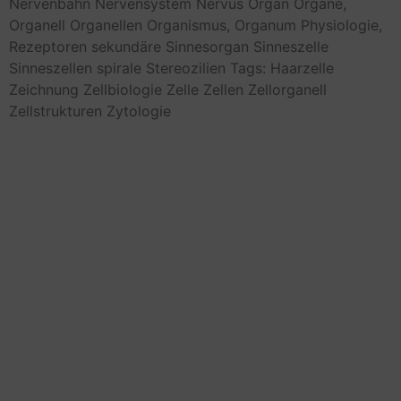
Nervenbahn
Nervensystem
Nervus
Organ
Organe,
Organell
Organellen
Organismus,
Organum
Physiologie,
Rezeptoren
sekundäre
Sinnesorgan
Sinneszelle
Sinneszellen
spirale
Stereozilien
Tags: Haarzelle
Zeichnung
Zellbiologie
Zelle
Zellen
Zellorganell
Zellstrukturen
Zytologie