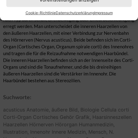
(Rezeptoren) im Nervensystem, durch sie werden mechanische
Reize in Nervenaktivität umgewandelt. Haarzellen können je
Cookie-Richtlinie
Datenschutzerklärung
Impressum
nach Typ durch Schall, Drehbewegung oder Linearbeschleunigung
erregt werden. Man unterscheidet die inneren Haarzellen von
den äußeren Haarzellen, mit einer Verbindung zur Nervenbahn
des Hörnerven (Nervus acusticus). Beide befinden sich im Corti-
Organ (Cortisches Organ, Organum spirale corti) des Innenohres
und tragen die für die Reizaufnahme notwendigen Haarbündel.
Die inneren Haarzellen befinden sich an der Innenseite des Corti-
Organs und sind die Tonaufnehmer, und die bis dreireihigen
äußeren Haarzellen sind die Verstärker im Innenohr. Die
Haarbündel bestehen aus Stereozilien.
Suchworte:
acusticus
Anatomie,
äußere
Bild,
Biologie
Cellula
corti
Corti-Organ
Cortisches
Gehör
Grafik,
Haarsinneszellen
Haarzellen
Hörnerven
Hörorgan
Humanmedizin,
Illustration,
Innenohr
Innere
Medizin,
Mensch,
N.