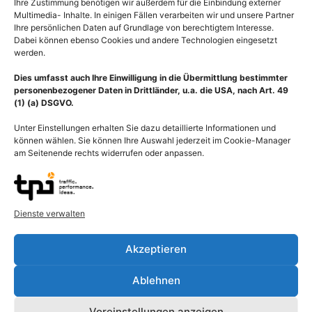
Ihre Zustimmung benötigen wir außerdem für die Einbindung externer
Multimedia- Inhalte. In einigen Fällen verarbeiten wir und unsere Partner
Ihre persönlichen Daten auf Grundlage von berechtigtem Interesse.
Dabei können ebenso Cookies und andere Technologien eingesetzt
werden.
Dies umfasst auch Ihre Einwilligung in die Übermittlung bestimmter
personenbezogener Daten in Drittländer, u.a. die USA, nach Art. 49
(1) (a) DSGVO.
Unter Einstellungen erhalten Sie dazu detaillierte Informationen und
können wählen. Sie können Ihre Auswahl jederzeit im Cookie-Manager
am Seitenende rechts widerrufen oder anpassen.
Dienste verwalten
Beschreibung
Akzeptieren
Darstellung einer Haarzelle des Innenohrs mit Ansicht der
Ablehnen
Nervenendigung. Die Haarzellen (Haarsinneszellen) sind
Mechanorezeptoren und gehören zu den sekundären Sinneszellen
Voreinstellungen anzeigen