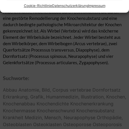
eine das Skelettsystem betreffende Erkrankung, Verlust an
Cookie-Richtlinie
Datenschutzerklärung
Impressum
Knochenmasse, Knochenabbau durch Osteoklasten, die durch
eine gestörte Remodellierung der Knochensubstanz und eine
dadurch bedingte pathologische Mikroarchitektur der Knochen
gekennzeichnet ist. Als Wirbel (Vertebra) wird das knöcherne
Element der Wirbelsäule bezeichnet. Jeder Wirbel besteht aus
dem Wirbelkörper, dem Wirbelbogen (Arcus vertebrae), zwei
Querfortsätze Processus transversus, Diapophyse), dem
Dornfortsatz (Processus spinosus, Neurapophyse) und vier
Gelenkfortsätze (Processus articulares, Zygapophysen).
Suchworte:
Abbau
Anatomie,
Bild,
Corpus vertebrae
Dornfortsatz
Erkrankung,
Grafik,
Humanmedizin,
Illustration,
Knochen,
Knochenabbau
Knochendichte
Knochenerkrankung
Knochenmasse
Knochenschwund
Knochensubstanz
Krankheit
Medizin,
Mensch,
Neurapophyse
Orthopädie,
Osteoblasten
Osteoklasten
Osteoporose
Osteoporosis