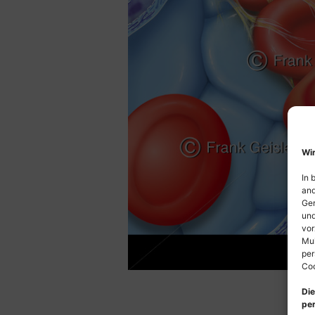
Wir
In 
and
Ger
und
vor
Mul
per
Coo
Die
per