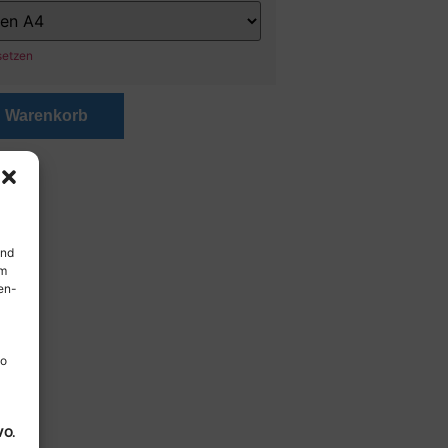
setzen
n Warenkorb
und
em
en-
so
VO.