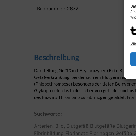
Unt
Bildnummer: 2672
Sie
wid
Die
Beschreibung
Darstellung Gefäß mit Erythrozyten (Rote Blutkörpe
Gefäßerkrankung, bei der sich ein Blutgerinnsel (Th
(Phlebothrombose) besonders der tiefen Beinvenen 
Glykoprotein, das in der Leber von gebildet und in
des Enzyms Thrombin aus Fibrinogen gebildet. Fibrin
Suchworte:
Arterien,
Bild,
Blutgefäß
Blutgefäße
Blutgeri
Fibrinbildung
Fibrinnetz
Fibrinogen
Gefäße