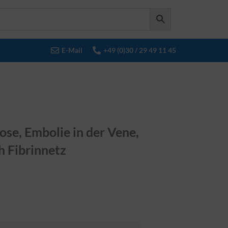
E-Mail
+49 (0)30 / 29 49 11 45
se, Embolie in der Vene,
h Fibrinnetz