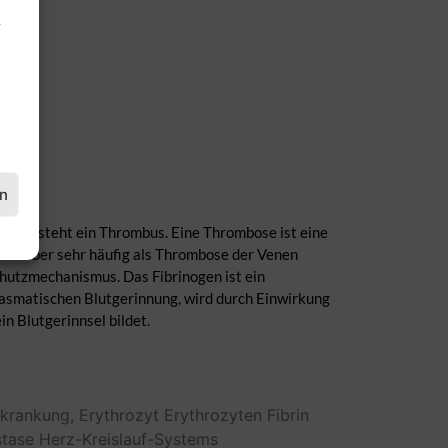
.
en
es entsteht ein Thrombus. Eine Thrombose ist eine
tritt aber sehr häufig als Thrombose der Venen
chutzmechanismus. Das Fibrinogen ist ein
 plasmatischen Blutgerinnung, wird durch Einwirkung
n Blutgerinnsel bildet.
rkrankung,
Erythrozyt
Erythrozyten
Fibrin
tase
Herz-Kreislauf-Systems