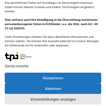
Ihre persönlichen Daten auf Grundlage von berechtigtem Interesse.
Dabei können ebenso Cookies und andere Technologien eingesetzt
werden.
Dies umfasst auch Ihre Einwilligung in die Übermittlung bestimmter
personenbezogener Daten in Drittländer, u.a. die USA, nach Art. 49
(1) (a) DSGVO.
Unter Einstellungen erhalten Sie dazu detaillierte Informationen und
können wählen. Sie können Ihre Auswahl jederzeit im Cookie-Manager
am Seitenende rechts widerrufen oder anpassen.
Dienste verwalten
Beschreibung
Akzeptieren
Als Blutgefäß (Vas sanguineum) oder Ader wird im menschlichen
Ablehnen
Körper ein Hohlorgan, aus röhrenförmiger Gefäßstruktur
bestehend, bezeichnet, das für den Transport von Blut
Voreinstellungen anzeigen
verantwortlich ist. Die Blutgefäße werden unterteilt in Arterien