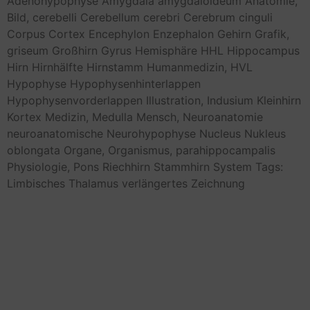
Adenohypophyse
Amygdala
amygdaloideum
Anatomie,
Bild,
cerebelli
Cerebellum
cerebri
Cerebrum
cinguli
Corpus
Cortex
Encephylon
Enzephalon
Gehirn
Grafik,
griseum
Großhirn
Gyrus
Hemisphäre
HHL
Hippocampus
Hirn
Hirnhälfte
Hirnstamm
Humanmedizin,
HVL
Hypophyse
Hypophysenhinterlappen
Hypophysenvorderlappen
Illustration,
Indusium
Kleinhirn
Kortex
Medizin,
Medulla
Mensch,
Neuroanatomie
neuroanatomische
Neurohypophyse
Nucleus
Nukleus
oblongata
Organe,
Organismus,
parahippocampalis
Physiologie,
Pons
Riechhirn
Stammhirn
System
Tags:
Limbisches
Thalamus
verlängertes
Zeichnung