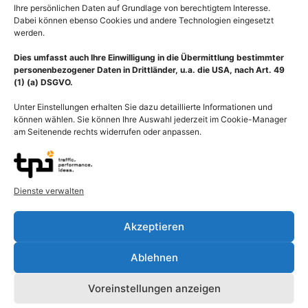
Ihre persönlichen Daten auf Grundlage von berechtigtem Interesse.
Dabei können ebenso Cookies und andere Technologien eingesetzt
werden.
Dies umfasst auch Ihre Einwilligung in die Übermittlung bestimmter
personenbezogener Daten in Drittländer, u.a. die USA, nach Art. 49
(1) (a) DSGVO.
Unter Einstellungen erhalten Sie dazu detaillierte Informationen und
können wählen. Sie können Ihre Auswahl jederzeit im Cookie-Manager
am Seitenende rechts widerrufen oder anpassen.
Dienste verwalten
Beschreibung
Akzeptieren
Die diagnostischen Verfahren bei neurologischen Erkrankungen
Ablehnen
sind so vielfältig wie die Krankheitsbilder, die zu diesem
Fachgebiet zählen. Die Neurologie ist die Lehre von den
Voreinstellungen anzeigen
Erkrankungen des Nervensystems. Das Nervensystem (Systema