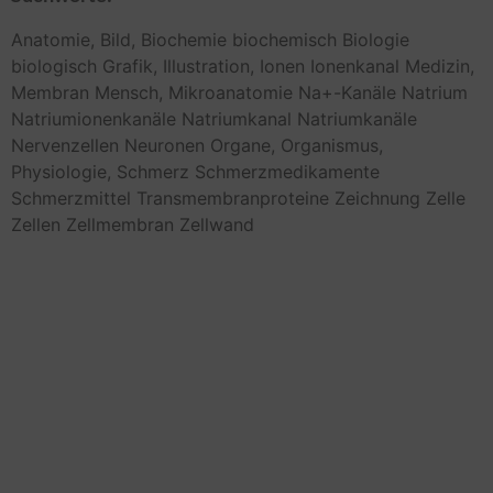
Anatomie,
Bild,
Biochemie
biochemisch
Biologie
biologisch
Grafik,
Illustration,
Ionen
Ionenkanal
Medizin,
Membran
Mensch,
Mikroanatomie
Na+-Kanäle
Natrium
Natriumionenkanäle
Natriumkanal
Natriumkanäle
Nervenzellen
Neuronen
Organe,
Organismus,
Physiologie,
Schmerz
Schmerzmedikamente
Schmerzmittel
Transmembranproteine
Zeichnung
Zelle
Zellen
Zellmembran
Zellwand