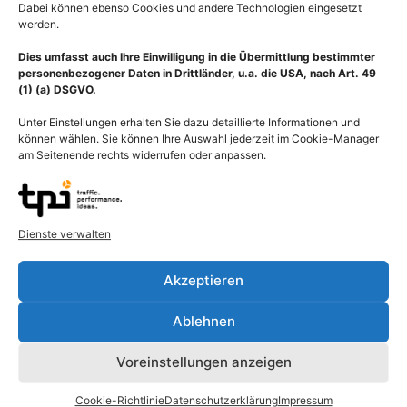
Dabei können ebenso Cookies und andere Technologien eingesetzt
werden.
Dies umfasst auch Ihre Einwilligung in die Übermittlung bestimmter
personenbezogener Daten in Drittländer, u.a. die USA, nach Art. 49
(1) (a) DSGVO.
Unter Einstellungen erhalten Sie dazu detaillierte Informationen und
können wählen. Sie können Ihre Auswahl jederzeit im Cookie-Manager
am Seitenende rechts widerrufen oder anpassen.
Dienste verwalten
Akzeptieren
Beschreibung
Ablehnen
Voreinstellungen anzeigen
Mechanik und Elektrophysiologie des menschlichen Herzens in
grafischer Übersicht (Herz-Diagramm und EKG-Kurve) mit
Cookie-Richtlinie
Datenschutzerklärung
Impressum
Druck- und Volumenbeziehung sowie Herzzyklus während der