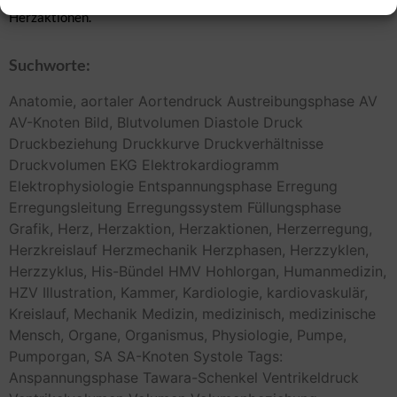
Herzaktionen.
Suchworte:
Anatomie,
aortaler
Aortendruck
Austreibungsphase
AV
AV-Knoten
Bild,
Blutvolumen
Diastole
Druck
Druckbeziehung
Druckkurve
Druckverhältnisse
Druckvolumen
EKG
Elektrokardiogramm
Elektrophysiologie
Entspannungsphase
Erregung
Erregungsleitung
Erregungssystem
Füllungsphase
Grafik,
Herz,
Herzaktion,
Herzaktionen,
Herzerregung,
Herzkreislauf
Herzmechanik
Herzphasen,
Herzzyklen,
Herzzyklus,
His-Bündel
HMV
Hohlorgan,
Humanmedizin,
HZV
Illustration,
Kammer,
Kardiologie,
kardiovaskulär,
Kreislauf,
Mechanik
Medizin,
medizinisch,
medizinische
Mensch,
Organe,
Organismus,
Physiologie,
Pumpe,
Pumporgan,
SA
SA-Knoten
Systole
Tags:
Anspannungsphase
Tawara-Schenkel
Ventrikeldruck