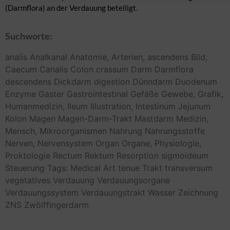
(Darmflora) an der Verdauung beteiligt.
Suchworte:
analis
Analkanal
Anatomie,
Arterien,
ascendens
Bild,
Caecum
Canalis
Colon
crassum
Darm
Darmflora
descendens
Dickdarm
digestion
Dünndarm
Duodenum
Enzyme
Gaster
Gastrointestinal
Gefäße
Gewebe,
Grafik,
Humanmedizin,
Ileum
Illustration,
Intestinum
Jejunum
Kolon
Magen
Magen-Darm-Trakt
Mastdarm
Medizin,
Mensch,
Mikroorganismen
Nahrung
Nahrungsstoffe
Nerven,
Nervensystem
Organ
Organe,
Physiologie,
Proktologie
Rectum
Rektum
Resorption
sigmoideum
Steuerung
Tags: Medical Art
tenue
Trakt
transversum
vegetatives
Verdauung
Verdauungsorgane
Verdauungssystem
Verdauungstrakt
Wasser
Zeichnung
ZNS
Zwölffingerdarm