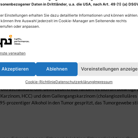
sonenbezogener Daten in Drittländer, u.a. die USA, nach Art. 49 (1) (a) DSG
er Einstellungen erhalten Sie dazu detaillierte Informationen und können wählen
 können Ihre Auswahl jederzeit im Cookie-Manager am Seitenende rechts
errufen oder anpassen.
nste verwalten
Akzeptieren
Ablehnen
Voreinstellungen anzeig
echten Leberlappen (Lobus hepatis dexter) mit Darstellung perkutane
Cookie-Richtlinie
Datenschutzerklärung
Impressum
 Ultraschallkontrolle. Beim Leberkrebs handelt es sich um bösartige
 Karzinom, HCC) und dem Gallengangskarzinom (cholangiozelluläres 
le 95-prozentiger Alkohol in den Tumor gespritzt, das Tumorgewebe 