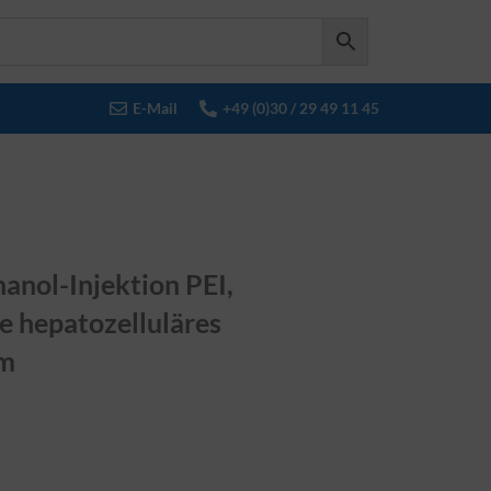
E-Mail
+49 (0)30 / 29 49 11 45
anol-Injektion PEI,
e hepatozelluläres
om