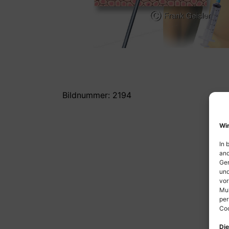
Bildnummer: 2194
Wir
In 
and
Ger
und
vor
Mul
per
Coo
Die