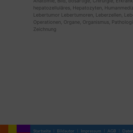
Anatomie,
Bild,
bösartige,
Chirurgie,
Erkrank
hepatozelluläres,
Hepatozyten,
Humanmediz
Lebertumor
Lebertumoren,
Leberzellen,
Leb
Operationen,
Organe,
Organismus,
Pathologi
Zeichnung
Startseite
Bildautor
Impressum
AGB
Daten