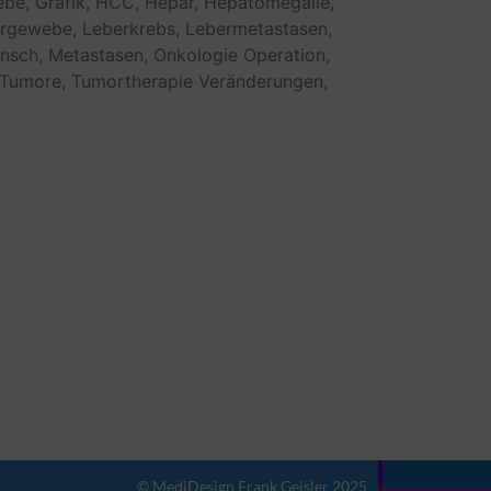
be,
Grafik,
HCC,
Hepar,
Hepatomegalie,
rgewebe,
Leberkrebs,
Lebermetastasen,
nsch,
Metastasen,
Onkologie
Operation,
Tumore,
Tumortherapie
Veränderungen,
© MediDesign Frank Geisler 2025