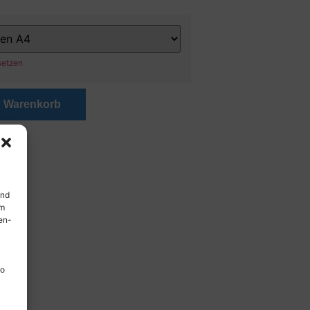
setzen
n Warenkorb
und
em
en-
so