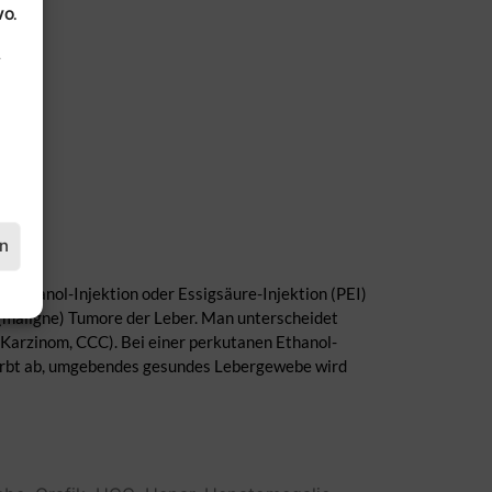
VO.
.
en
 Ethanol-Injektion oder Essigsäure-Injektion (PEI)
 (maligne) Tumore der Leber. Man unterscheidet
Karzinom, CCC). Bei einer perkutanen Ethanol-
stirbt ab, umgebendes gesundes Lebergewebe wird