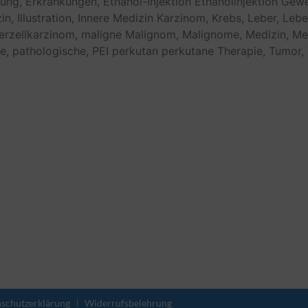
ung,
Erkrankungen,
Ethanol-Injektion
Ethanolinjektion
Gewe
in,
Illustration,
Innere Medizin
Karzinom,
Krebs,
Leber,
Lebe
erzellkarzinom,
maligne
Malignom,
Malignome,
Medizin,
Me
e,
pathologische,
PEI
perkutan
perkutane
Therapie,
Tumor,
schutzerklärung
Widerrufsbelehrung