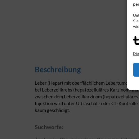
per
Unt
Sie
wid
Die
Beschreibung
Leber (Hepar) mit oberflächlichem Lebertumor im r
bei Leberzellkrebs (hepatozelluläres Karzinom) mit
zwischen dem Leberzellkarzinom (hepatozelluläres
Injektion wird unter Ultraschall- oder CT-Kontrol
kaum geschädigt.
Suchworte: