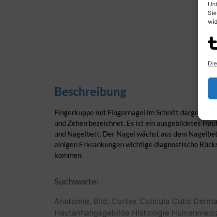
Unt
Sie
wid
Die
Beschreibung
Fingerkuppe mit Fingernagel im Schnitt dargestellt
und Zehen bezeichnet. Es ist ein ausgebildetes Ha
und Nagelbett. Der Nagel wächst aus dem Nagelbett
einigen Erkrankungen wichtige diagnostische Rück
kommen.
Suchworte:
Anatomie,
Bild,
Cortex
Cuticula
Cutis
Derm
Hautanhangsgebilde
Histologie
Humanmediz