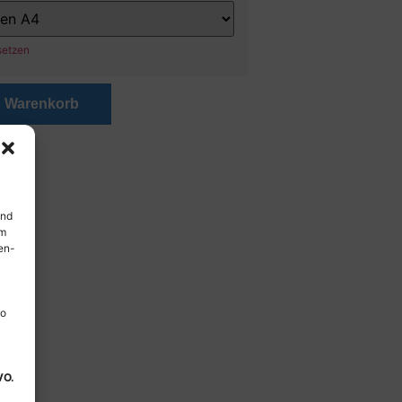
setzen
n Warenkorb
und
em
en-
so
VO.