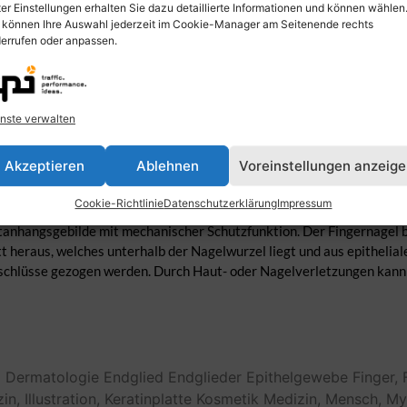
er Einstellungen erhalten Sie dazu detaillierte Informationen und können wählen
 können Ihre Auswahl jederzeit im Cookie-Manager am Seitenende rechts
errufen oder anpassen.
nste verwalten
Akzeptieren
Ablehnen
Voreinstellungen anzeig
Cookie-Richtlinie
Datenschutzerklärung
Impressum
. Als Nagel (Unguis) wird eine gewölbte, durchscheinende Keratinplat
utanhangsgebilde mit mechanischer Schutzfunktion. Der Fingernagel 
 heraus, welches unterhalb der Nagelwurzel liegt und aus epitheli
schlüsse gezogen werden. Durch Haut- oder Nagelverletzungen kann 
a
Dermatologie
Endglied
Endglieder
Epithelgewebe
Finger,
in,
Illustration,
Keratinplatte
Kosmetik
Medizin,
Mensch,
My