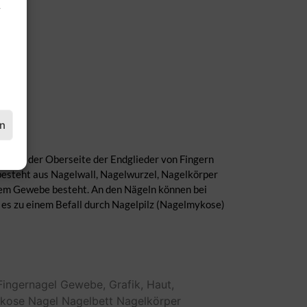
.
en
te auf der Oberseite der Endglieder von Fingern
besteht aus Nagelwall, Nagelwurzel, Nagelkörper
alem Gewebe besteht. An den Nägeln können bei
es zu einem Befall durch Nagelpilz (Nagelmykose)
Fingernagel
Gewebe,
Grafik,
Haut,
kose
Nagel
Nagelbett
Nagelkörper