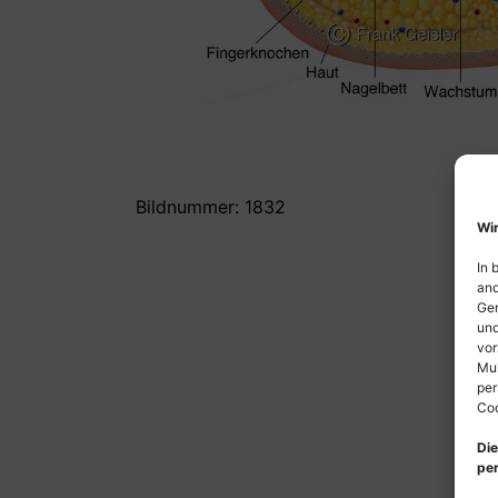
Bildnummer: 1832
Wir
In 
and
Ger
und
vor
Mul
per
Coo
Die
per