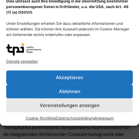
Dies umfasst auch Ihre Einwilligung in die Übermittlung bestimmter
personenbezogener Daten in Drittländer, u.a. die USA, nach Art. 49
(1) (a) DSGVO.
Unter Einstellungen erhalten Sie dazu detaillierte Informationen und
können wählen. Sie können Ihre Auswahl jederzeit im Cookie-Manager
am Seitenende rechts widerrufen oder anpassen.
Dienste verwalten
Akzeptieren
Ablehnen
Beschreibung
Voreinstellungen anzeigen
Medical Art Nanoteilchen in der Nanomedizin. In der Medizin
Cookie-Richtlinie
Datenschutzerklärung
Impressum
bieten Nanopartikel die Möglichkeit neuartige Diagnostiken und
Therapeutika zu entwickeln, beispielsweise Kontrastmittel für
die bildgebenden Verfahren der Computertomographie oder