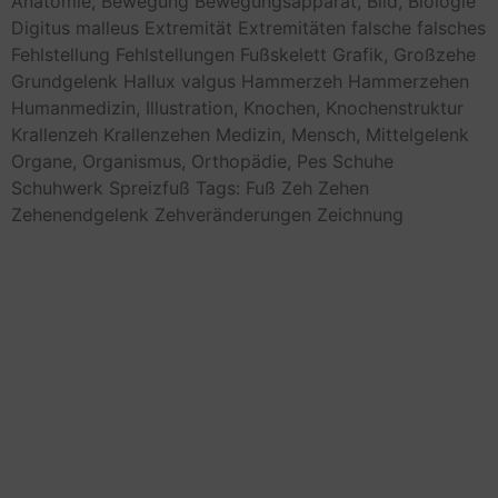
Anatomie,
Bewegung
Bewegungsapparat,
Bild,
Biologie
Digitus malleus
Extremität
Extremitäten
falsche
falsches
Fehlstellung
Fehlstellungen
Fußskelett
Grafik,
Großzehe
Grundgelenk
Hallux valgus
Hammerzeh
Hammerzehen
Humanmedizin,
Illustration,
Knochen,
Knochenstruktur
Krallenzeh
Krallenzehen
Medizin,
Mensch,
Mittelgelenk
Organe,
Organismus,
Orthopädie,
Pes
Schuhe
Schuhwerk
Spreizfuß
Tags: Fuß
Zeh
Zehen
Zehenendgelenk
Zehveränderungen
Zeichnung