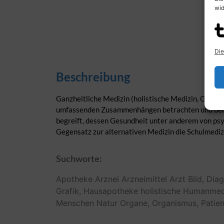
wid
Die
Beschreibung
Ganzheitliche Medizin (holistische Medizin, Ganzh
umfassenden Zusammenhängen betrachten und behan
begreift, dessen Gesundheit unter anderem von psyc
Gegensatz zur alternativen Medizin die Schulmediz
Suchworte:
Apotheke
Arznei
Arzneimittel
Arzt
Bild,
Diag
Grafik,
Hausapotheke
holistische
Humanmedi
Menschen
Natur
Organe,
Organismus,
Patien