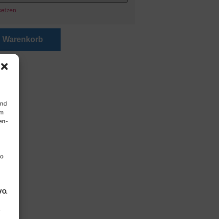
setzen
n Warenkorb
und
em
en-
so
VO.
.