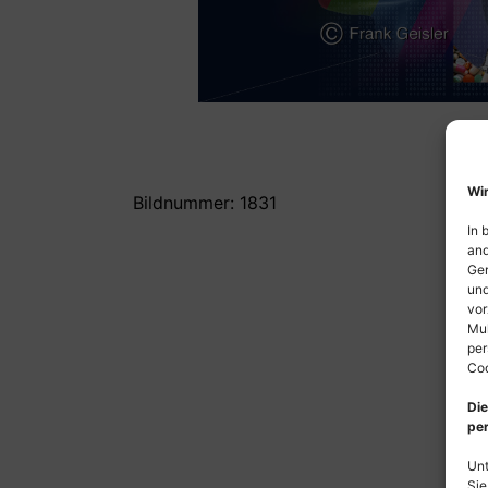
Wir
Bildnummer: 1831
In 
and
Ger
und
vor
Mul
per
Coo
Die
per
Unt
Sie