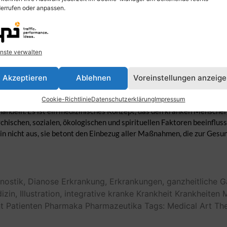
errufen oder anpassen.
nste verwalten
Akzeptieren
Ablehnen
Voreinstellungen anzeig
eitsmedizin) bezeichnet man Konzepte und Methoden im Bereich der M
Cookie-Richtlinie
Datenschutzerklärung
Impressum
deln. Es ist ein medizinisches Konzept, das den kranken Menschen
hischen, sozialen, ökologischen und spirituellen Faktoren beeinfluss
in nicht aus, sie betont den Einbezug aller Maßnahmen, die zur Gesu
nostik,
Dianose
Erkrankung,
Erkrankungen,
ganzheitliche
G
zin,
Illustration,
integrative
kranke
Krankheit
Krankheiten
t
Patienten
Pharmaka
Pharmazeutika
Tags: Medical Art
The