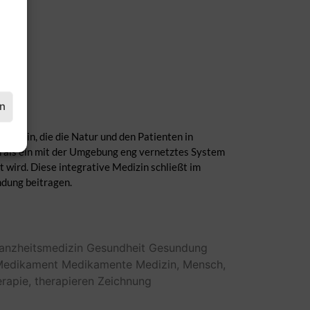
en
edizin, die die Natur und den Patienten in
 als ein mit der Umgebung eng vernetztes System
t wird. Diese integrative Medizin schließt im
ndung beitragen.
anzheitsmedizin
Gesundheit
Gesundung
Medikament
Medikamente
Medizin,
Mensch,
rapie,
therapieren
Zeichnung