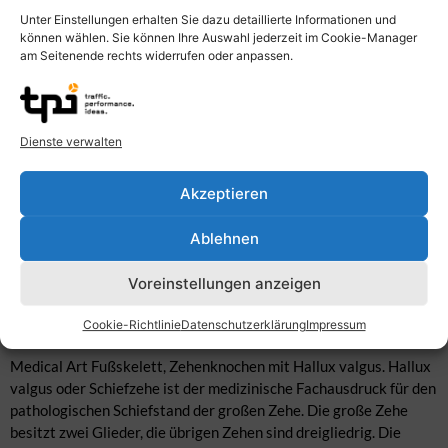
Unter Einstellungen erhalten Sie dazu detaillierte Informationen und
können wählen. Sie können Ihre Auswahl jederzeit im Cookie-Manager
am Seitenende rechts widerrufen oder anpassen.
Dienste verwalten
Akzeptieren
Ablehnen
Voreinstellungen anzeigen
Beschreibung
Cookie-Richtlinie
Datenschutzerklärung
Impressum
Medical Art Fußskelett, Zehenknochen mit Hallux valgus. Hallux
valgus oder Schiefzehe ist der medizinische Fachausdruck für den
pathologischen Schiefstand der großen Zehe. Die große Zehe
besitzt zwei Glieder, die übrigen Zehen sind dreigliedrig. Die