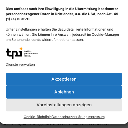
Dies umfasst auch Ihre Einwilligung in die Übermittlung bestimmter
personenbezogener Daten in Drittländer, u.a. die USA, nach Art. 49
(1) (a) DSGVO.
Unter Einstellungen erhalten Sie dazu detaillierte Informationen und
Beschreibung
können wählen. Sie können Ihre Auswahl jederzeit im Cookie-Manager
am Seitenende rechts widerrufen oder anpassen.
Organe im Transversalschnitt in Höhe des Überganges von
Brustwirbelsäule zu Lendenwirbelsäule mit Bauchfell
(Peritoneum) rot hervorgehoben. Zu sehen sind neben
Dienste verwalten
Wirbelkörper und Rückenmuskulatur (unten) Organe des
Oberbauches: Leber (Hepar, links), Magen (Gaster, links), Milz
Akzeptieren
(Splen, Lien, rechts), Nieren (Ren, unten), Bauchspeicheldrüse
(Pankreas, mittig). Lageangaben beziehen sich auf die
Ablehnen
Bildansicht! Unter dem Abdomen versteht man in der Anatomie
den Bauch, der sich aus Bauchwand, Bauchhöhle (Cavitas
abdominalis) und Baucheingeweiden zusammensetzt. Es ist der
Voreinstellungen anzeigen
Bereich des Rumpfes zwischen Brustkorb und Becken, die
Cookie-Richtlinie
Datenschutzerklärung
Impressum
Obergrenze des Bauches kann man auf Höhe der Brustbeinspitze
ansetzen, die Untergrenze am Leistenband. Das Bauchfell