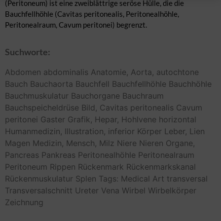
(Peritoneum) ist eine zweiblättrige seröse Hülle, die die
Bauchfellhöhle (Cavitas peritonealis, Peritonealhöhle,
Peritonealraum, Cavum peritonei) begrenzt.
Suchworte:
Abdomen
abdominalis
Anatomie,
Aorta,
autochtone
Bauch
Bauchaorta
Bauchfell
Bauchfellhöhle
Bauchhöhle
Bauchmuskulatur
Bauchorgane
Bauchraum
Bauchspeicheldrüse
Bild,
Cavitas peritonealis
Cavum
peritonei
Gaster
Grafik,
Hepar,
Hohlvene
horizontal
Humanmedizin,
Illustration,
inferior
Körper
Leber,
Lien
Magen
Medizin,
Mensch,
Milz
Niere
Nieren
Organe,
Pancreas
Pankreas
Peritonealhöhle
Peritonealraum
Peritoneum
Rippen
Rückenmark
Rückenmarkskanal
Rückenmuskulatur
Splen
Tags: Medical Art
transversal
Transversalschnitt
Ureter
Vena
Wirbel
Wirbelkörper
Zeichnung