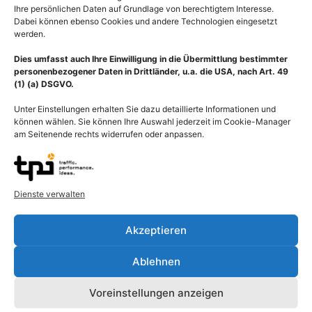
Ihre persönlichen Daten auf Grundlage von berechtigtem Interesse.
Dabei können ebenso Cookies und andere Technologien eingesetzt
werden.
Dies umfasst auch Ihre Einwilligung in die Übermittlung bestimmter
personenbezogener Daten in Drittländer, u.a. die USA, nach Art. 49
(1) (a) DSGVO.
Unter Einstellungen erhalten Sie dazu detaillierte Informationen und
können wählen. Sie können Ihre Auswahl jederzeit im Cookie-Manager
am Seitenende rechts widerrufen oder anpassen.
Dienste verwalten
Beschreibung
Akzeptieren
Virus Membran mit Neuraminidase. Die Neuraminidase ist ein
Ablehnen
Enzym des Influenzavirus, das maßgeblich für die Pathogenität
des Virus ist. Die Neuraminidase befindet sich auf der äußeren
Voreinstellungen anzeigen
Hülle (Membran) des Influenzavirus. Bei Infektion eines