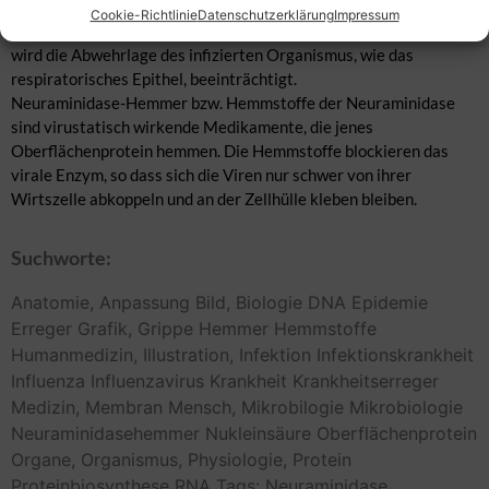
Organismus werden durch die Neuraminidase Glykoproteine auf
Cookie-Richtlinie
Datenschutzerklärung
Impressum
der Oberfläche der Wirtszellen und Viren gespalten. Dadurch die
wird die Abwehrlage des infizierten Organismus, wie das
respiratorisches Epithel, beeinträchtigt.
Neuraminidase-Hemmer bzw. Hemmstoffe der Neuraminidase
sind virustatisch wirkende Medikamente, die jenes
Oberflächenprotein hemmen. Die Hemmstoffe blockieren das
virale Enzym, so dass sich die Viren nur schwer von ihrer
Wirtszelle abkoppeln und an der Zellhülle kleben bleiben.
Suchworte:
Anatomie,
Anpassung
Bild,
Biologie
DNA
Epidemie
Erreger
Grafik,
Grippe
Hemmer
Hemmstoffe
Humanmedizin,
Illustration,
Infektion
Infektionskrankheit
Influenza
Influenzavirus
Krankheit
Krankheitserreger
Medizin,
Membran
Mensch,
Mikrobilogie
Mikrobiologie
Neuraminidasehemmer
Nukleinsäure
Oberflächenprotein
Organe,
Organismus,
Physiologie,
Protein
Proteinbiosynthese
RNA
Tags: Neuraminidase