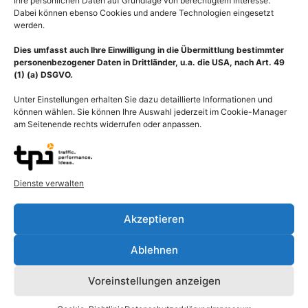
Ihre persönlichen Daten auf Grundlage von berechtigtem Interesse.
Dabei können ebenso Cookies und andere Technologien eingesetzt
werden.
Dies umfasst auch Ihre Einwilligung in die Übermittlung bestimmter
personenbezogener Daten in Drittländer, u.a. die USA, nach Art. 49
(1) (a) DSGVO.
Unter Einstellungen erhalten Sie dazu detaillierte Informationen und
können wählen. Sie können Ihre Auswahl jederzeit im Cookie-Manager
am Seitenende rechts widerrufen oder anpassen.
Dienste verwalten
Beschreibung
Akzeptieren
Ablehnen
Illustration humaner Papillomavirus. HPV-Infektionen gehören zu
den sexuell übertragbaren Viruserkrankungen. Früh erkannt, ist
Voreinstellungen anzeigen
Gebärmutterhalskrebs (Zervixkarzinom), hervorgerufen durch
humane Papillomaviren (HPV, humane Papillomviren) gut