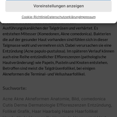
Talgdrüsen der Haut, diese werden auch im weibliche Körper in
Voreinstellungen anzeigen
geringeren Mengen produziert. Ein Überschuss der Androgene in
der Pubertät regt die Talgdrüsen an, so dass sie zu viel Hautfett
Cookie-Richtlinie
Datenschutzerklärung
Impressum
produzieren. Das Hautfett staut sich in den
Ausführungskanälchen der Talgdrüsen und verhärtet. Es
entstehen Mitesser (Komedonen, Akne comedonica). Bakterien
die auf der gesunder Haut vorhanden sind fühlen sich in dieser
Talgmasse wohl und vermehren sich. Dabei verursachen sie eine
Entzündung (Acne papulo-pustulosa). Im späteren Verlauf können
auch eine Reihe entzündlicher Effloreszenzen (pathologische
Hautveränderung) wie Papeln, Pusteln und Knoten entstehen.
Betroffen sind meist die Talgdrüsenfollikel, bei einigen
Akneformen die Terminal- und Vellushaarfollikel.
Suchworte:
Acne
Akne
Akneformen
Anatomie,
Bild,
comedonica
Cutis
Derma
Dermatologie
Effloreszenzen
Entzündung,
Follikel
Grafik,
Haar
Haarbalg
Haare
Haarfollikel