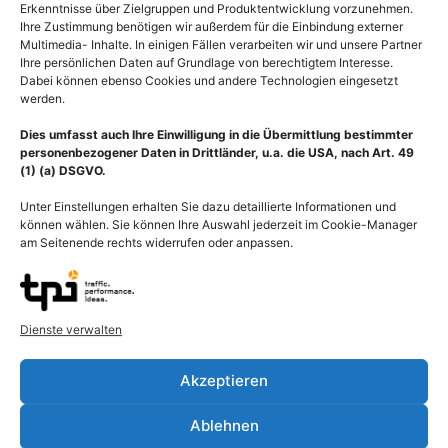
Erkenntnisse über Zielgruppen und Produktentwicklung vorzunehmen.
Ihre Zustimmung benötigen wir außerdem für die Einbindung externer
Multimedia- Inhalte. In einigen Fällen verarbeiten wir und unsere Partner
Ihre persönlichen Daten auf Grundlage von berechtigtem Interesse.
Dabei können ebenso Cookies und andere Technologien eingesetzt
werden.
Dies umfasst auch Ihre Einwilligung in die Übermittlung bestimmter
personenbezogener Daten in Drittländer, u.a. die USA, nach Art. 49
(1) (a) DSGVO.
Unter Einstellungen erhalten Sie dazu detaillierte Informationen und
können wählen. Sie können Ihre Auswahl jederzeit im Cookie-Manager
am Seitenende rechts widerrufen oder anpassen.
Dienste verwalten
Beschreibung
Akzeptieren
Histologie der Haut mit Mitesser durch verstopfte Talgdrüse und
Hautentzündung (Acne papulo-pustulosa). Männliche
Ablehnen
Sexualhormone (Androgene) steuern Wachstum und Funktion der