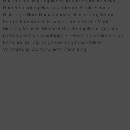
Haarkutikula
Haarpapille
Haarrinde
Haarwurzel
Haut,
Hautentzündung
Hautveränderung
Henle-Schicht
Histologie
Horn
Humanmedizin,
Illustration,
Keratin
Knoten
Komedonen
Kosmetik
kosmetische
Mark
Medizin,
Mensch,
Mitesser
Papeln
Papilla pili
papulo
pathologische,
Physiologie,
Pili
Pusteln
pustulosa
Tags:
Entzündung
Talg
Talgdrüse
Talgdrüsenfollikel
Verstopfung
Wurzelschicht
Zeichnung