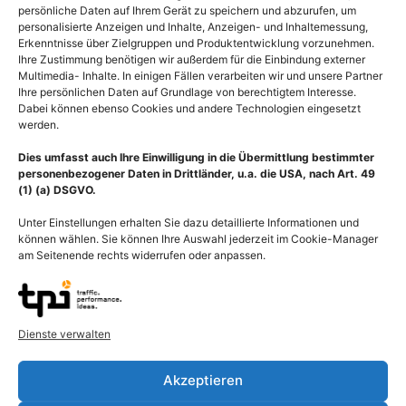
persönliche Daten auf Ihrem Gerät zu speichern und abzurufen, um
personalisierte Anzeigen und Inhalte, Anzeigen- und Inhaltemessung,
Erkenntnisse über Zielgruppen und Produktentwicklung vorzunehmen.
Ihre Zustimmung benötigen wir außerdem für die Einbindung externer
Multimedia- Inhalte. In einigen Fällen verarbeiten wir und unsere Partner
Ihre persönlichen Daten auf Grundlage von berechtigtem Interesse.
Dabei können ebenso Cookies und andere Technologien eingesetzt
werden.
Dies umfasst auch Ihre Einwilligung in die Übermittlung bestimmter
personenbezogener Daten in Drittländer, u.a. die USA, nach Art. 49
(1) (a) DSGVO.
Unter Einstellungen erhalten Sie dazu detaillierte Informationen und
können wählen. Sie können Ihre Auswahl jederzeit im Cookie-Manager
am Seitenende rechts widerrufen oder anpassen.
Beschreibung
Dienste verwalten
Herz von vorn eröffnet mit Stress-Kardiomyopathie
Akzeptieren
(Gebrochenes-Herz-Syndrom, Tako-Tsubo-Kardiomyopathie,
Takotsubo-Kardiomyopathie, Tako-Tsubo-Syndrom, Broken-