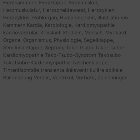
Herzkammern,
Herzklappe,
Herzmuskel,
Herzmuskulatur,
Herzscheidewand,
Herzzyklen,
Herzzyklus,
Hohlorgan,
Humanmedizin,
Illustrationen
Kammern
Kardia,
Kardiologie,
Kardiomyopathie
kardiovaskulär,
Kreislauf,
Medizin,
Mensch,
Myokard,
Organe,
Organismus,
Physiologie,
Segelklappe,
Semilunarklappe,
Septum,
Tako Tsubo
Tako-Tsubo-
Kardiomyopathie
Tako-Tsubo-Syndrom
Takosubo
Takotsubo-Kardiomyopathie
Taschenklappe,
Tintenfischfalle
transiente linksventrikuläre apikale
Ballonierung
Ventile,
Ventrikel,
Vorhöfe,
Zeichnungen