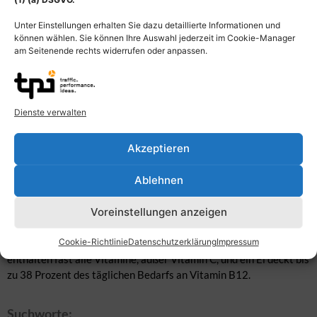
Unter Einstellungen erhalten Sie dazu detaillierte Informationen und
können wählen. Sie können Ihre Auswahl jederzeit im Cookie-Manager
am Seitenende rechts widerrufen oder anpassen.
Beschreibung
Dienste verwalten
Weißes und braunes Hühnerei der Haushenne. Eier enthalten
Cholesterin, doch ihr regelmäßiger Verzehr führt nicht
Akzeptieren
automatisch zu einem höheren Cholesterinspiegel im Blut, wie oft
noch angenommen wird. Cholesterin im Blut erhöht zwar das
Ablehnen
Risiko einer Herzkrankheit, doch nur ein Drittel des
Körpercholesterins stammt aus der Ernährung. Eier enthalten
Voreinstellungen anzeigen
eine Vielzahl wertvoller Nährstoffe, bei gleichzeitig geringem
Fettgehalt und wenigen Kalorien. Das im Ei enthaltene Lecithin
Cookie-Richtlinie
Datenschutzerklärung
Impressum
senkt die Aufnahme des Cholesterins im Darm. Hühnereier
enthalten fast alle Vitamine, außer Vitamin C, und ein Ei deckt bis
zu 38 Prozent des täglichen Bedarfs an Vitamin B12.
Suchworte: