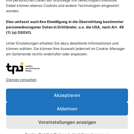
Ihre persönlichen Daten auf Grundlage von berechtigtem Interesse.
Dabei können ebenso Cookies und andere Technologien eingesetzt
werden.
Dies umfasst auch Ihre Einwilligung in die Übermittlung bestimmter
personenbezogener Daten in Drittländer, u.a. die USA, nach Art. 49
(1) (a) DSGVO.
Unter Einstellungen erhalten Sie dazu detaillierte Informationen und
können wählen. Sie können Ihre Auswahl jederzeit im Cookie-Manager
am Seitenende rechts widerrufen oder anpassen.
Dienste verwalten
Beschreibung
Akzeptieren
Ablehnen
Eine Infektion mit EHEC-Erregern kann zum Hämolytisch-
urämischen Syndrom (Gasser-Syndrom) führen, es ist eine
Voreinstellungen anzeigen
Erkrankung der kleinen Blutgefäße und damit eine von zwei
Formen der Thrombotischen Mikroangiopathie. Es kommt durch