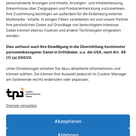
personalisierte Anzeigen und Inhalte, Anzeigen- und Inhaltemessung,
Erkenntnisse über Zielgruppen und Produktentwicklung vorzunehmen.
Ihre Zustimmung benötigen wir außerdem für die Einbindung externer
Multimedia- Inhalte. In einigen Fällen verarbeiten wir und unsere Partner
Ihre persönlichen Daten auf Grundlage von berechtigtem Interesse.
Dabei können ebenso Cookies und andere Technologien eingesetzt
werden.
Dies umfasst auch Ihre Einwilligung in die Übermittlung bestimmter
personenbezogener Daten in Drittländer, u.a. die USA, nach Art. 49
(1) (a) DSGVO.
Unter Einstellungen erhalten Sie dazu detaillierte Informationen und
können wählen. Sie können Ihre Auswahl jederzeit im Cookie-Manager
am Seitenende rechts widerrufen oder anpassen.
Beschreibung
Dienste verwalten
Bronchitis ist eine Entzündung der Bronchialschleimhäute der
größeren verzweigten Atemwege. Man unterscheidet die akute
Akzeptieren
und die chronische Bronchitis. Die akute Bronchitis entsteht in
den meisten aller Fälle aufgrund einer Virusinfektion. Auch in
Ablehnen