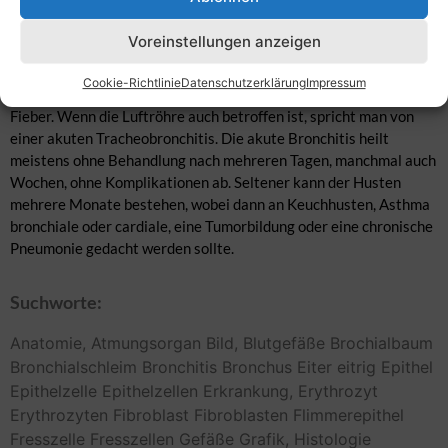
Verbindung mit anderen Erkrankungen der Atemwege wie
Schnupfen (Rhinitis), Kehlkopfkopfentzündungen (Laryngitis) und
Voreinstellungen anzeigen
Entzündungen der Luftröhre (Tracheitis) kommt sie vor. Die
akute Bronchitis ist eine neu entstandene Entzündung der
Cookie-Richtlinie
Datenschutzerklärung
Impressum
Bronchien, in Verbindung mit Husten, Schleimproduktion und
Fieber. Wenn die Luftröhre auch betroffen ist, spricht man von
einer akuten Tracheobronchitis. Die akute Bronchitis heilt
meistens ohne Behandlung nach mehreren Tagen, manchmal auch
Wochen, ohne Komplikationen ab. Seltener kann der Husten
mehrere Monate bestehen, wobei dann an Keuchhusten, Asthma
bronchiale oder cardiale, eine Tumorbildung oder eine chronische
Pneumonie gedacht werden sollte.
Suchworte:
Anatomie,
Atmungsorgan
Bild,
Blutgefäße
Brochialbaum
Bronchialschleim
Bronchitis
Bronchus
Eiter
eitrig
Epithel
Epithelzelle
Epithelzellen
Erkrankung,
Erythrozyt
Erythrozyten
Fibroblast
Fibroblasten
Flimmerepithel
Fresszelle
Fresszellen
Gefäße
Grafik,
Histologie