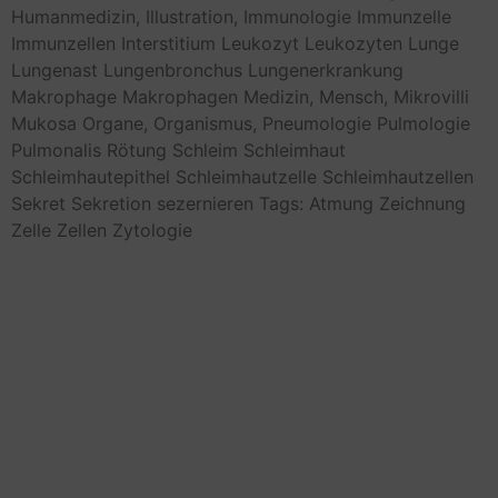
Humanmedizin,
Illustration,
Immunologie
Immunzelle
Immunzellen
Interstitium
Leukozyt
Leukozyten
Lunge
Lungenast
Lungenbronchus
Lungenerkrankung
Makrophage
Makrophagen
Medizin,
Mensch,
Mikrovilli
Mukosa
Organe,
Organismus,
Pneumologie
Pulmologie
Pulmonalis
Rötung
Schleim
Schleimhaut
Schleimhautepithel
Schleimhautzelle
Schleimhautzellen
Sekret
Sekretion
sezernieren
Tags: Atmung
Zeichnung
Zelle
Zellen
Zytologie