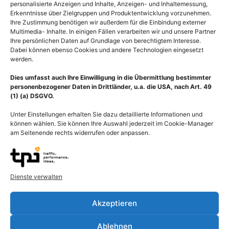
personalisierte Anzeigen und Inhalte, Anzeigen- und Inhaltemessung,
Erkenntnisse über Zielgruppen und Produktentwicklung vorzunehmen.
Ihre Zustimmung benötigen wir außerdem für die Einbindung externer
Multimedia- Inhalte. In einigen Fällen verarbeiten wir und unsere Partner
Ihre persönlichen Daten auf Grundlage von berechtigtem Interesse.
Dabei können ebenso Cookies und andere Technologien eingesetzt
werden.
Dies umfasst auch Ihre Einwilligung in die Übermittlung bestimmter
personenbezogener Daten in Drittländer, u.a. die USA, nach Art. 49
(1) (a) DSGVO.
Unter Einstellungen erhalten Sie dazu detaillierte Informationen und
können wählen. Sie können Ihre Auswahl jederzeit im Cookie-Manager
am Seitenende rechts widerrufen oder anpassen.
Beschreibung
Dienste verwalten
Schema Herz-Kreislaufsystem im Körper des Menschen. Der
Blutkreislauf ist der physiologische Vorgang des Transports von
Akzeptieren
arteriellem und venösem Blut durch das kardiovaskuläre System,
das aus dem Gefäßsystem mit dem Herz besteht. Der Blutfluss
Ablehnen