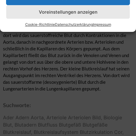
wird von der Pumpfunktion des Herzens angetrieben. Man
unterscheidet den großen und den kleinen Blutkreislauf. Beide
Voreinstellungen anzeigen
Kreisläufe sind hintereinander geschaltet, so dass das Blut auf
seinem Weg die Lungen passieren muss. Der große Blutkreislauf
Cookie-Richtlinie
Datenschutzerklärung
Impressum
hat seinen Augangspunkt im linken Ventrikel des Herzens. Von
dort wird das sauerstoffreiche Blut durch Kontraktionen in die
Aorta, danach in nachgeordnete Arterien bzw. Arteriolen und
schließlich in die Kapillaren des Körpers gepumpt. Aus dem
Kapillarbett fließt das Blut zurück in die Venolen und Venen und
gelangt von dort aus über die obere und untere Hohlvene in den
rechten Vorhof des Herzens. Der kleine Blutkreislauf hat seinen
Ausgangspunkt im rechten Ventrikel des Herzens. Von dort wird
das sauerstoffarme (desoxygenierte) Blut durch die
Lungenarterien in die Lungenkapillaren gepumpt.
Suchworte:
Ader
Adern
Aorta,
Arteriole
Arteriolen
Bild,
Biologie
Blut,
Blutadern
Blutfluss
Blutgefäß
Blutgefäße
Blutkreislauf,
Blutkreislaufsystem
Blutzirkulation
Cor,