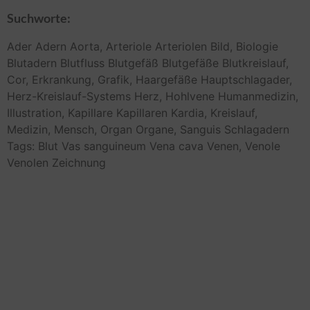
Suchworte:
Ader
Adern
Aorta,
Arteriole
Arteriolen
Bild,
Biologie
Blutadern
Blutfluss
Blutgefäß
Blutgefäße
Blutkreislauf,
Cor,
Erkrankung,
Grafik,
Haargefäße
Hauptschlagader,
Herz-Kreislauf-Systems
Herz,
Hohlvene
Humanmedizin,
Illustration,
Kapillare
Kapillaren
Kardia,
Kreislauf,
Medizin,
Mensch,
Organ
Organe,
Sanguis
Schlagadern
Tags: Blut
Vas sanguineum
Vena cava
Venen,
Venole
Venolen
Zeichnung