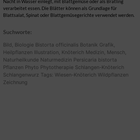
Nacht in Wasser einlegt, mit Blattgemüse oder als Bratling
verarbeitet essen. Die Blätter können als Grundlage für
Blattsalat, Spinat oder Blattgemüsegerichte verwendet werden.
Suchworte:
Bild,
Biologie
Bistorta officinalis
Botanik
Grafik,
Heilpflanzen
Illustration,
Knöterich
Medizin,
Mensch,
Naturheilkunde
Naturmedizin
Persicaria bistorta
Pflanzen
Phyto
Phytotherapie
Schlangen-Knöterich
Schlangenwurz
Tags: Wiesen-Knöterich
Wildpflanzen
Zeichnung