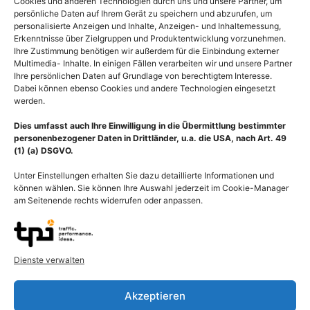
Bildnummer: 2033
Cookies und anderen Technologien durch uns und unsere Partner, um
persönliche Daten auf Ihrem Gerät zu speichern und abzurufen, um
personalisierte Anzeigen und Inhalte, Anzeigen- und Inhaltemessung,
135,00
€
Erkenntnisse über Zielgruppen und Produktentwicklung vorzunehmen.
Ihre Zustimmung benötigen wir außerdem für die Einbindung externer
Multimedia- Inhalte. In einigen Fällen verarbeiten wir und unsere Partner
Ihre persönlichen Daten auf Grundlage von berechtigtem Interesse.
Lizenz
Dabei können ebenso Cookies und andere Technologien eingesetzt
werden.
Auswahl zurücksetzen
Dies umfasst auch Ihre Einwilligung in die Übermittlung bestimmter
personenbezogener Daten in Drittländer, u.a. die USA, nach Art. 49
(1) (a) DSGVO.
In den Warenkorb
Unter Einstellungen erhalten Sie dazu detaillierte Informationen und
können wählen. Sie können Ihre Auswahl jederzeit im Cookie-Manager
am Seitenende rechts widerrufen oder anpassen.
Dienste verwalten
Akzeptieren