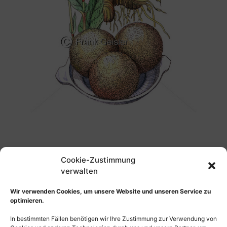
Bildnummer: 2033
Cookie-Zustimmung
verwalten
Biologie Pflanzen, Schlangen-
Wir verwenden Cookies, um unsere Website und unseren Service zu
Knöterich oder Wiesen-Knöterich
optimieren.
In bestimmten Fällen benötigen wir Ihre Zustimmung zur Verwendung von