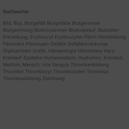
Suchworte:
Bild,
Blut,
Blutgefäß
Blutgefäße
Blutgerinnsel
Blutgerinnung
Blutkörperchen
Blutkreislauf,
Blutzellen
Erkrankung,
Erythrozyt
Erythrozyten
Fibrin
Fibrinbildung
Fibrinnetz
Fibrinogen
Gefäße
Gefäßerkrankunge
Glykoprotein
Grafik,
Hämatologie
Hämostase
Herz-
Kreislauf-Systems
Humanmedizin,
Illustration,
Kreislauf,
Medizin,
Mensch,
rote
Sanguis
Thrombenbildung
Thrombin
Thrombozyt
Thrombozyten
Thrombus
Thrombusbildung
Zeichnung