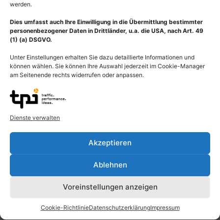
werden.
Dies umfasst auch Ihre Einwilligung in die Übermittlung bestimmter
personenbezogener Daten in Drittländer, u.a. die USA, nach Art. 49
(1) (a) DSGVO.
Unter Einstellungen erhalten Sie dazu detaillierte Informationen und
Beschreibung
können wählen. Sie können Ihre Auswahl jederzeit im Cookie-Manager
am Seitenende rechts widerrufen oder anpassen.
Darstellung Lendengeflecht und Kreuzbeingeflecht und
menschliches Becken mit Lendenwirbel (Vertebrae lumbales),
Bandscheiben (Disci intervertebralis), Sitzbein (Os ischii),
Kreuzbein (Os sacrum) und Schambein (Os pubis). Das Becken
Dienste verwalten
(Pelvis) ist der Abschnitt des menschlichen Körpers, zwischen
dem Bauch (Abdomen) und den unteren Extremitäten, den
Akzeptieren
Beinen. Man unterscheidet beim Menschen zwischen einem
großen Becken (Pelvis major) und einem kleinen Becken (Pelvis
Ablehnen
minor). Das große Becken befindet sich zwischen beiden
Darmbeinschaufeln oberhalb der Beckeneingangslinie (Linea
Voreinstellungen anzeigen
terminalis) und gehört zum Bauchraum. Das kleine Becken
besteht aus dem Beckeneingang (Apertura pelvis superior), der
Cookie-Richtlinie
Datenschutzerklärung
Impressum
Beckenhöhle (Cavitas pelvis) und dem Beckenausgang (Apertura