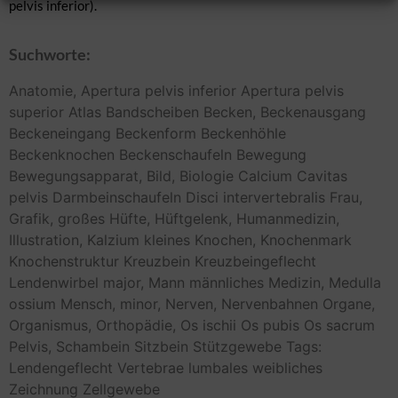
pelvis inferior).
Suchworte:
Anatomie,
Apertura pelvis inferior
Apertura pelvis
superior
Atlas
Bandscheiben
Becken,
Beckenausgang
Beckeneingang
Beckenform
Beckenhöhle
Beckenknochen
Beckenschaufeln
Bewegung
Bewegungsapparat,
Bild,
Biologie
Calcium
Cavitas
pelvis
Darmbeinschaufeln
Disci intervertebralis
Frau,
Grafik,
großes
Hüfte,
Hüftgelenk,
Humanmedizin,
Illustration,
Kalzium
kleines
Knochen,
Knochenmark
Knochenstruktur
Kreuzbein
Kreuzbeingeflecht
Lendenwirbel
major,
Mann
männliches
Medizin,
Medulla
ossium
Mensch,
minor,
Nerven,
Nervenbahnen
Organe,
Organismus,
Orthopädie,
Os ischii
Os pubis
Os sacrum
Pelvis,
Schambein
Sitzbein
Stützgewebe
Tags:
Lendengeflecht
Vertebrae lumbales
weibliches
Zeichnung
Zellgewebe