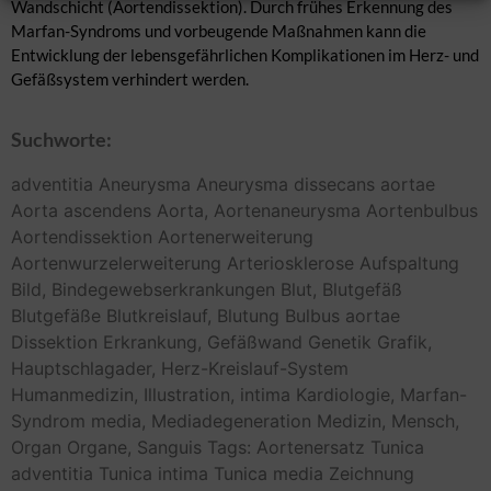
Wandschicht (Aortendissektion). Durch frühes Erkennung des
Marfan-Syndroms und vorbeugende Maßnahmen kann die
Entwicklung der lebensgefährlichen Komplikationen im Herz- und
Gefäßsystem verhindert werden.
Suchworte:
adventitia
Aneurysma
Aneurysma dissecans aortae
Aorta ascendens
Aorta,
Aortenaneurysma
Aortenbulbus
Aortendissektion
Aortenerweiterung
Aortenwurzelerweiterung
Arteriosklerose
Aufspaltung
Bild,
Bindegewebserkrankungen
Blut,
Blutgefäß
Blutgefäße
Blutkreislauf,
Blutung
Bulbus aortae
Dissektion
Erkrankung,
Gefäßwand
Genetik
Grafik,
Hauptschlagader,
Herz-Kreislauf-System
Humanmedizin,
Illustration,
intima
Kardiologie,
Marfan-
Syndrom
media,
Mediadegeneration
Medizin,
Mensch,
Organ
Organe,
Sanguis
Tags: Aortenersatz
Tunica
adventitia
Tunica intima
Tunica media
Zeichnung