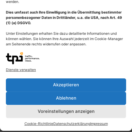
werden.
Dies umfasst auch Ihre Einwilligung in die Übermittlung bestimmter
personenbezogener Daten in Drittländer, u.a. die USA, nach Art. 49
(1) (a) DSGVO.
Unter Einstellungen erhalten Sie dazu detaillierte Informationen und
Beschreibung
können wählen. Sie können Ihre Auswahl jederzeit im Cookie-Manager
am Seitenende rechts widerrufen oder anpassen.
Darstellung Bulbus aortae, ein bauchig erweiterte Anfangsteil
der Aorta ascendens (Aortenwurzelerweiterung) besteht aus den
drei Sinus aortae, die vom Schließungsrand der jeweiligen
Aortenklappentasche und der Aortenwand begrenzt sind. Herz-
Dienste verwalten
Kreislauferkrankungen sind die häufigste Ursache aller ernsten
Komplikationen bei Menschen mit Marfan-Syndrom, am
Akzeptieren
häufigsten ist es die Erkrankung der Hauptschlagader (Aorta).
Durch über mehrere Jahre meist unbemerkt entwickelnde
Ablehnen
Aussackung (Aneurysma) kommt es zur
Aortenklappeninsuffizienz (Undichtigkeit der Herzklappe
Voreinstellungen anzeigen
zwischen linker Herzkammer und Aorta) und, meist plötzlich,
innerhalb weniger Minuten, zur Längsspaltung der Aorta mit
Cookie-Richtlinie
Datenschutzerklärung
Impressum
Ausprägung eines zweiten Flusskanals in ihrer mittleren