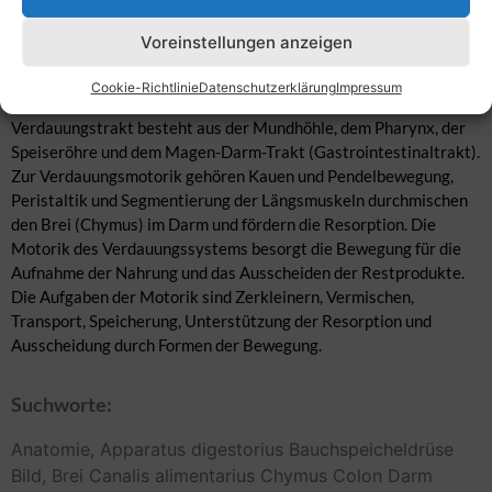
aufgenommenen Nahrungsbestandteile und ihre enzymatische
Aufspaltung. Der Verdauungstrakt, Verdauungsapparat besteht
Voreinstellungen anzeigen
aus Organe, die der Aufnahme, der Zerkleinerung und dem
Weitertransport der Nahrung dienen, um diese zu verdauen und
Cookie-Richtlinie
Datenschutzerklärung
Impressum
die Nährstoffe für den Körper aufzubereiten. Der
Verdauungstrakt besteht aus der Mundhöhle, dem Pharynx, der
Speiseröhre und dem Magen-Darm-Trakt (Gastrointestinaltrakt).
Zur Verdauungsmotorik gehören Kauen und Pendelbewegung,
Peristaltik und Segmentierung der Längsmuskeln durchmischen
den Brei (Chymus) im Darm und fördern die Resorption. Die
Motorik des Verdauungssystems besorgt die Bewegung für die
Aufnahme der Nahrung und das Ausscheiden der Restprodukte.
Die Aufgaben der Motorik sind Zerkleinern, Vermischen,
Transport, Speicherung, Unterstützung der Resorption und
Ausscheidung durch Formen der Bewegung.
Suchworte:
Anatomie,
Apparatus digestorius
Bauchspeicheldrüse
Bild,
Brei
Canalis alimentarius
Chymus
Colon
Darm