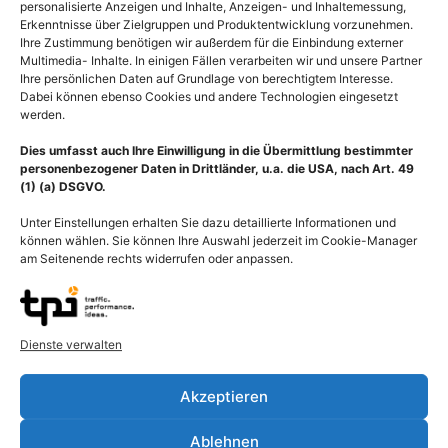
personalisierte Anzeigen und Inhalte, Anzeigen- und Inhaltemessung,
Erkenntnisse über Zielgruppen und Produktentwicklung vorzunehmen.
Ihre Zustimmung benötigen wir außerdem für die Einbindung externer
Multimedia- Inhalte. In einigen Fällen verarbeiten wir und unsere Partner
Ihre persönlichen Daten auf Grundlage von berechtigtem Interesse.
Dabei können ebenso Cookies und andere Technologien eingesetzt
werden.
Dies umfasst auch Ihre Einwilligung in die Übermittlung bestimmter
personenbezogener Daten in Drittländer, u.a. die USA, nach Art. 49
(1) (a) DSGVO.
Unter Einstellungen erhalten Sie dazu detaillierte Informationen und
können wählen. Sie können Ihre Auswahl jederzeit im Cookie-Manager
am Seitenende rechts widerrufen oder anpassen.
Beschreibung
Dienste verwalten
Anatomie Übersicht Verdauungstrakt (Verdauungsapparat,
Canalis alimentarius, Apparatus digestorius) des Menschen,
Akzeptieren
Verdauung im Verdauungsapparat. Als Verdauung (Digestion)
bezeichnet man die mechanische Zerkleinerung der
Ablehnen