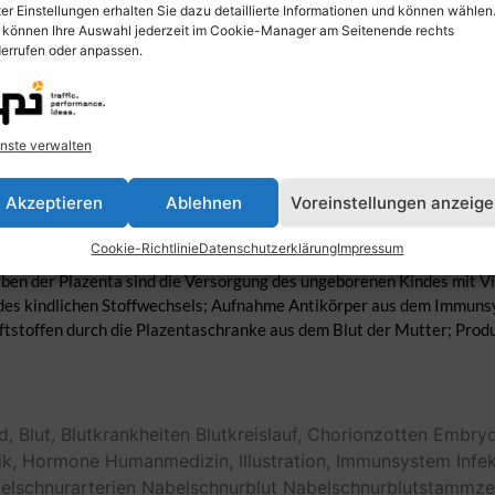
er Einstellungen erhalten Sie dazu detaillierte Informationen und können wählen
 können Ihre Auswahl jederzeit im Cookie-Manager am Seitenende rechts
errufen oder anpassen.
nste verwalten
Akzeptieren
Ablehnen
Voreinstellungen anzeig
Cookie-Richtlinie
Datenschutzerklärung
Impressum
mit Nabelschnur wichtigster Teil des Lebenserhaltungssystems eine
n der Plazenta sind die Versorgung des ungeborenen Kindes mit Vit
des kindlichen Stoffwechsels; Aufnahme Antikörper aus dem Immuns
iftstoffen durch die Plazentaschranke aus dem Blut der Mutter; Pro
d,
Blut,
Blutkrankheiten
Blutkreislauf,
Chorionzotten
Embry
ik,
Hormone
Humanmedizin,
Illustration,
Immunsystem
Infe
elschnurarterien
Nabelschnurblut
Nabelschnurblutstammze