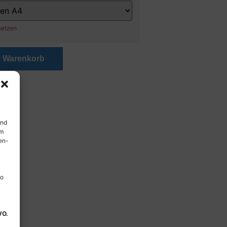
setzen
n Warenkorb
und
em
en-
so
VO.