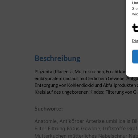
Unt
Sie
wid
Die
Beschreibung
Plazenta (Placenta, Mutterkuchen, Fruchtkuchen), 
embryonalem und aus mütterlichem Gewebe. Aufgabe
Entsorgung von Kohlendioxid und Abfallprodukten 
Kreislauf des ungeborenen Kindes; Filterung von G
Suchworte:
Anatomie,
Antikörper
Arteriae umbilicalis
Bil
Filter
Filtrung
Fötus
Gewebe,
Giftstoffe
Graf
Mutterkuchen
mütterliches
Nabelschnur
Nab