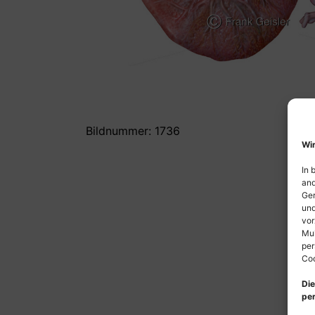
Bildnummer: 1736
Wir
In 
and
Ger
und
vor
Mul
per
Coo
Die
per