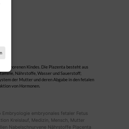
.
en
s ungeborenen Kindes. Die Plazenta besteht aus
amine, Nährstoffe, Wasser und Sauerstoff;
ystem der Mutter und deren Abgabe in den fetalen
duktion von Hormonen.
o
Embryologie
embryonales
fetaler
Fetus
ktion
Kreislauf,
Medizin,
Mensch,
Mutter
llen
Nabelschnurvene
Nährstoffe
Placenta