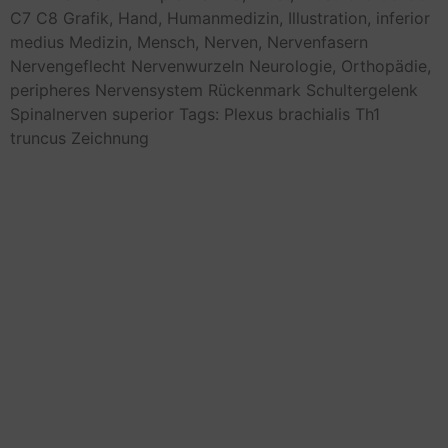
C7
C8
Grafik,
Hand,
Humanmedizin,
Illustration,
inferior
medius
Medizin,
Mensch,
Nerven,
Nervenfasern
Nervengeflecht
Nervenwurzeln
Neurologie,
Orthopädie,
peripheres Nervensystem
Rückenmark
Schultergelenk
Spinalnerven
superior
Tags: Plexus brachialis
Th1
truncus
Zeichnung