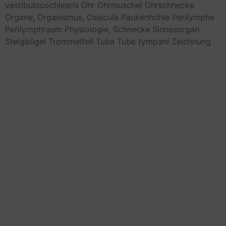
vestibulocochlearis
Ohr
Ohrmuschel
Ohrschnecke
Organe,
Organismus,
Ossicula
Paukenhöhle
Perilymphe
Perilymphraum
Physiologie,
Schnecke
Sinnesorgan
Steigbügel
Trommelfell
Tuba
Tube
tympani
Zeichnung