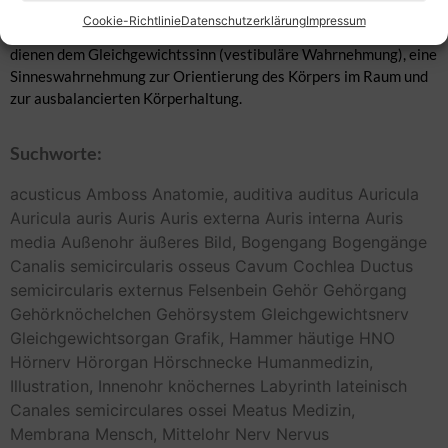
semicirculares ossei) im peripheren Vestibularapparat
Cookie-Richtlinie
Datenschutzerklärung
Impressum
(Vestibularorgan, Gleichgewichtsorgan, Organon vestibulare)
dienen dem Gleichgewichtssinn (vestibuläre Wahrnehmung), eine
Sinneswahrnehmung zur Orientierung des Körpers im Raum und
zur ausbalancierten Körperhaltung.
Suchworte:
acusticus
Amboss
Anatomie,
auditiva
auditus
Auricula
Auricula auris
Auris
Auris externa
Auris interna
Auris
media
Außenohr
äußeres
Bild,
Bogengang
Bogengänge
Canalis semicircularis osseus
Cavum
Cochlea
Ductus
semicircularis
externus
Felsenbein
Gehör
Gehörgang
Gehörknöchelchen
Gehörsystem
Gleichgewichtsnerv
Gleichgewichtsorgan
Grafik,
Hammer
häutige
HNO
Hörnerv
Hörorgan
Hörschnecke
Humanmedizin,
Illustration,
Innenohr
knöchernes
Labyrinth
lateinisch
Canales semicirculares ossei
Meatus
Medizin,
Membrana
Mensch,
Mittelohr
Nerv
Nervus