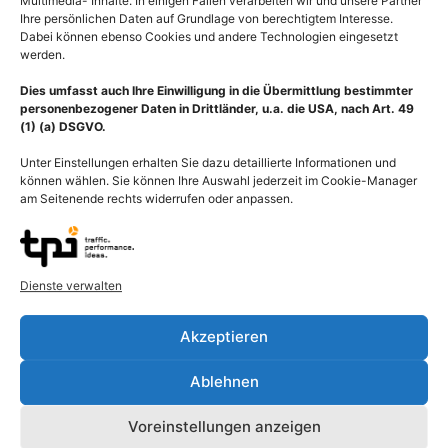
Multimedia- Inhalte. In einigen Fällen verarbeiten wir und unsere Partner
Ihre persönlichen Daten auf Grundlage von berechtigtem Interesse.
Dabei können ebenso Cookies und andere Technologien eingesetzt
werden.
Dies umfasst auch Ihre Einwilligung in die Übermittlung bestimmter
personenbezogener Daten in Drittländer, u.a. die USA, nach Art. 49
(1) (a) DSGVO.
Unter Einstellungen erhalten Sie dazu detaillierte Informationen und
können wählen. Sie können Ihre Auswahl jederzeit im Cookie-Manager
Beschreibung
am Seitenende rechts widerrufen oder anpassen.
Anatomie Hörorgan Ohr, Gehörknöchelchen (Ossicula auditūs)
Hammer, Amboss und Steigbügel im Mittelohr (Auris media)
sowie Innenohr (Auris interna) mit Vestibularorgan (Organon
Dienste verwalten
vestibulare) für den Gleichgewichtssinn, mit beiden
Vorhofsäckchen (Sacculus und Utriculus) sowie die Bogengänge.
Akzeptieren
Die Hörschnecke (Cochlea) – im Bild eröffnet – dient der
Schallwahrnehmung, sie besteht in ihrem Inneren aus drei
Ablehnen
Gängen, der Scala vestibuli, dem Ductus cochlearis und der Scala
tympani. Im knöchernen Labyrinth befindet sich in Perilymphe
Voreinstellungen anzeigen
eingebettet, das häutige Labyrinth. Die Bogengänge (Canales