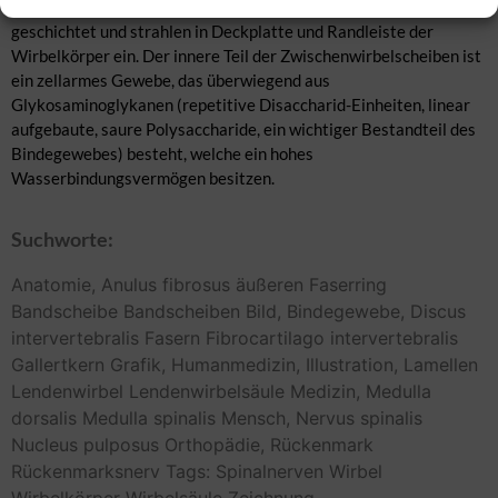
dieses straffen kollagenen Bindegewebes sind konzentrisch
geschichtet und strahlen in Deckplatte und Randleiste der
Wirbelkörper ein. Der innere Teil der Zwischenwirbelscheiben ist
ein zellarmes Gewebe, das überwiegend aus
Glykosaminoglykanen (repetitive Disaccharid-Einheiten, linear
aufgebaute, saure Polysaccharide, ein wichtiger Bestandteil des
Bindegewebes) besteht, welche ein hohes
Wasserbindungsvermögen besitzen.
Suchworte:
Anatomie,
Anulus fibrosus
äußeren Faserring
Bandscheibe
Bandscheiben
Bild,
Bindegewebe,
Discus
intervertebralis
Fasern
Fibrocartilago intervertebralis
Gallertkern
Grafik,
Humanmedizin,
Illustration,
Lamellen
Lendenwirbel
Lendenwirbelsäule
Medizin,
Medulla
dorsalis
Medulla spinalis
Mensch,
Nervus spinalis
Nucleus pulposus
Orthopädie,
Rückenmark
Rückenmarksnerv
Tags: Spinalnerven
Wirbel
Wirbelkörper
Wirbelsäule
Zeichnung