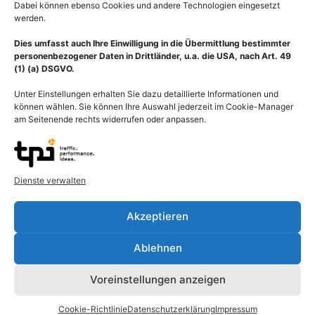
Dabei können ebenso Cookies und andere Technologien eingesetzt
werden.
Dies umfasst auch Ihre Einwilligung in die Übermittlung bestimmter
personenbezogener Daten in Drittländer, u.a. die USA, nach Art. 49
(1) (a) DSGVO.
Beschreibung
Unter Einstellungen erhalten Sie dazu detaillierte Informationen und
können wählen. Sie können Ihre Auswahl jederzeit im Cookie-Manager
Wirbelkörper Lendenwirbel der Lendenwirbelsäule mit
am Seitenende rechts widerrufen oder anpassen.
Bandscheibe, Spinalnerven und Rückenmark. Die Lendenwirbel
(Vertebrae lumbales) bilden den Lendenabschnitt der
Wirbelsäule, der als Lendenwirbelsäule bezeichnet wird. Die
Bandscheiben (Discus intervertebralis, Zwischenwirbelscheibe,
Dienste verwalten
Fibrocartilago intervertebralis) sind zwischen den Wirbelkörpern
gelegene Bestandteile der Wirbelsäule. Die 23 Bandscheiben
Akzeptieren
verbinden die Wirbel flexibel untereinander und tragen zu deren
Beweglichkeit bei. Ein Discus intervertebralis wird in zwei
Ablehnen
Bereiche unterteilt, in den äußeren Faserring (Anulus fibrosus)
und den innen liegenden Gallertkern (Nucleus pulposus), der wie
Voreinstellungen anzeigen
ein Wasserkissen stoßbrechend wirkt. Der äußere, derbe Teil des
Discus intervertebralis besteht aus Faserknorpel. Die Lamellen
Cookie-Richtlinie
Datenschutzerklärung
Impressum