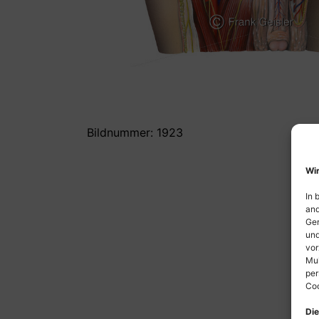
Bildnummer: 1923
Wir
In 
and
Ger
und
vor
Mul
per
Coo
Die