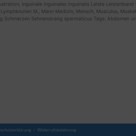
lustration,
inguinale
inguinales
inguinalis
Leiste
Leistenband
Lymphknoten
M.,
Mann
Medizin,
Mensch,
Musculus,
Muskel
g
Schmerzen
Sehnenstrang
spermaticus
Tags: Abdomen
ur
schutzerklärung
Widerrufsbelehrung