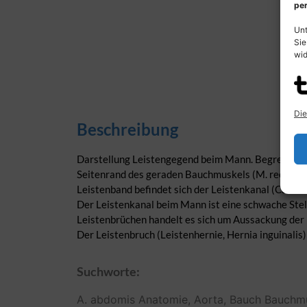
per
Unt
Sie
wid
Die
Beschreibung
Darstellung Leistengegend beim Mann. Begrenzung 
Seitenrand des geraden Bauchmuskels (M. rectus ab
Leistenband befindet sich der Leistenkanal (Canali
Der Leistenkanal beim Mann ist eine schwache Stel
Leistenbrüchen handelt es sich um Aussackung der
Der Leistenbruch (Leistenhernie, Hernia inguinalis
Suchworte:
A.
abdomis
Anatomie,
Aorta,
Bauch
Bauchm