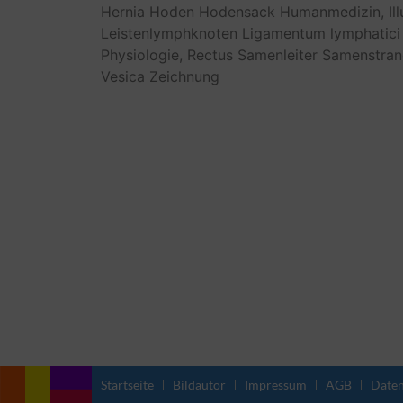
Hernia
Hoden
Hodensack
Humanmedizin,
Il
Leistenlymphknoten
Ligamentum
lymphatici
Physiologie,
Rectus
Samenleiter
Samenstran
Vesica
Zeichnung
Startseite
Bildautor
Impressum
AGB
Daten