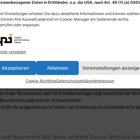
sonenbezogener Daten in Drittländer, u.a. die USA, nach Art. 49 (1) (a) DSG
er Einstellungen erhalten Sie dazu detaillierte Informationen und können wählen
 können Ihre Auswahl jederzeit im Cookie-Manager am Seitenende rechts
errufen oder anpassen.
nste verwalten
Akzeptieren
Ablehnen
Voreinstellungen anzeig
der Leistengegend sind das Leistenband (Ligamentum inguinale) und
domis). Das Leistenband ist ein derber Sehnenstrang (Leiste) der s
Cookie-Richtlinie
Datenschutzerklärung
Impressum
s inguinalis). Beim Mann enthält er den Samenstrang (Funiculus sper
le in der Bauchwand, weil nach Hodenverlagerung manchmal die Veröd
 Bauchwand aufgrund der Schwachstelle.
) stellt die prägnanteste Ursache von Schmerzen im Leistenbereich da
uskel
Bauchwand
Bild,
Blase
deferens
Ductus
femoralis
Fun