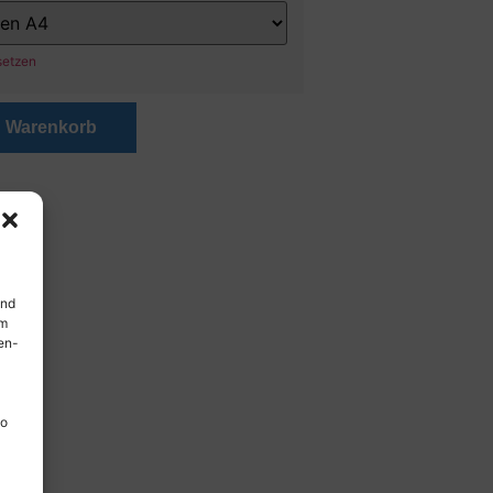
setzen
n Warenkorb
und
em
en-
so