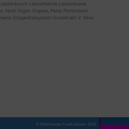
Leistenbruch
Leistenhernie
Leistenkanal
n,
Nodi
Organ
Organe,
Penis
Peritoneum
inaria
Urogenitalsystem
Urotaltrakt
V.
Vena
© MediDesign Frank Geisler 2025