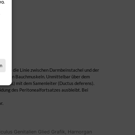
VO.
.
en
 oben die Linie zwischen Darmbeinstachel und der
eitlichen Bauchmuskeln. Unmittelbar über dem
maticus) mit dem Samenleiter (Ductus deferens).
ung des Peritonealfortsatzes ausbleibt. Bei
r.
iculus
Genitalien
Glied
Grafik,
Harnorgan